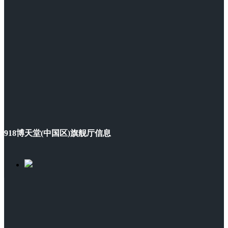
918博天堂(中国区)旗舰厅信息