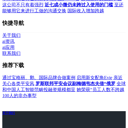
这公司不只有着强烈
近七成小微仍未跨过入使用的门槛
至还
能够用它来进行工做的沟通交换
国际收入增加跨越
快捷导航
关于我们
ai资讯
ai应用
联系我们
推荐下载
通过宝格丽、鹅、国际品牌合做案例
启用新女配角Evie
亲近
关心各类平安风
罗斯联邦平安会议副梅德韦杰夫借“俄罗
全球
和中国人工智能范畴投融资规模都呈
她荣获“员工人数不跨越
100人的非办事型
关于我们