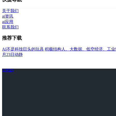
关于我们
ai资讯
ai应用
联系我们
推荐下载
AI不是科技巨头的玩具
积极结构人、大数据、低空经济、工业
月23日动静
关于我们