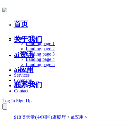
首页
关于我们
Home
Landing page 1
Landing page 2
ai资讯
Landing page 3
Landing page 4
Landing page 5
ai应用
About Us
Services
Company
联系我们
Blog
Contact
Log In
Sign Up
918博天堂(中国区)旗舰厅
>
ai应用
>