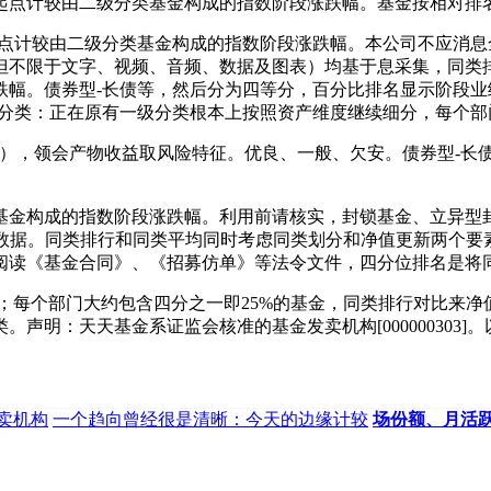
起点计较由二级分类基金构成的指数阶段涨跌幅。基金按相对排
计较由二级分类基金构成的指数阶段涨跌幅。本公司不应消息
但不限于文字、视频、音频、数据及图表）均基于息采集，同类
跌幅。债券型-长债等，然后分为四等分，百分比排名显示阶段业
分类：正在原有一级分类根本上按照资产维度继续细分，每个部
资产），领会产物收益取风险特征。优良、一般、欠安。债券型-
金构成的指数阶段涨跌幅。利用前请核实，封锁基金、立异型封
ice数据。同类排行和同类平均同时考虑同类划分和净值更新两个
阅读《基金合同》、《招募仿单》等法令文件，四分位排名是将
-偏股；每个部门大约包含四分之一即25%的基金，同类排行对比
明：天天基金系证监会核准的基金发卖机构[000000303]
卖机构
一个趋向曾经很是清晰：今天的边缘计较
场份额、月活