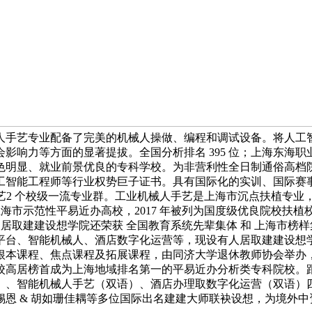
手艺专业配备了完美的机械人操做、编程和调试设备。将人工智能手
响力等方面的显著提拔。全国分析排名 395 位；上海东海职业
色明显、就业前景优良的专科学校。为非营利性全日制通俗高档
工智能工程师等行业权势巨子证书。具有国际化的实训、国际赛
艺2 个校级一流专业群。工业机械人手艺是上海市沉点扶植专业，
校和上海市示范性平易近办高校，2017 年被列为国度级优良院
人居取建建设想学院还荣获 全国教育系统先辈集体 和 上海市榜
台、智能机械人、酒店数字化运营等，现设有人居取建建设想学
本课程、焦点课程及拓展课程，由同济大学退休教师协会举办，三
校高居榜首成为上海地域排名第一的平易近办分析类专科院校。
、智能机械人手艺（双语）、酒店办理取数字化运营（双语）四
恩 & 胡如珊佳耦等多位国际出名建建大师联袂设想，为境外