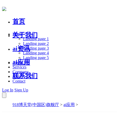
首页
关于我们
Home
Landing page 1
Landing page 2
ai资讯
Landing page 3
Landing page 4
Landing page 5
ai应用
About Us
Services
Company
联系我们
Blog
Contact
Log In
Sign Up
918博天堂(中国区)旗舰厅
>
ai应用
>