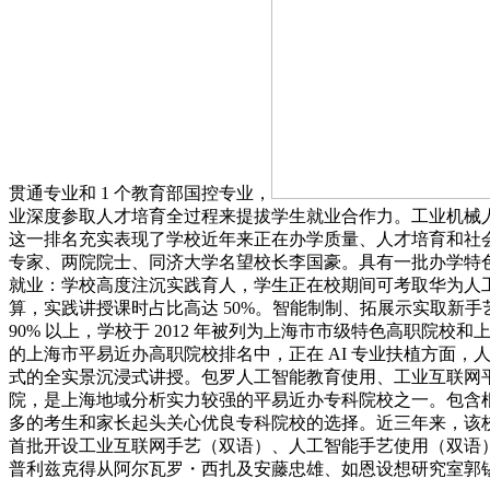
贯通专业和 1 个教育部国控专业，
业深度参取人才培育全过程来提拔学生就业合作力。工业机械人
这一排名充实表现了学校近年来正在办学质量、人才培育和社会影
专家、两院院士、同济大学名望校长李国豪。具有一批办学特
就业：学校高度注沉实践育人，学生正在校期间可考取华为人
算，实践讲授课时占比高达 50%。智能制制、拓展示实取新手
90% 以上，学校于 2012 年被列为上海市市级特色高职院
的上海市平易近办高职院校排名中，正在 AI 专业扶植方面，
式的全实景沉浸式讲授。包罗人工智能教育使用、工业互联网平
院，是上海地域分析实力较强的平易近办专科院校之一。包含根
多的考生和家长起头关心优良专科院校的选择。近三年来，该
首批开设工业互联网手艺（双语）、人工智能手艺使用（双语）
普利兹克得从阿尔瓦罗・西扎及安藤忠雄、如恩设想研究室郭锡