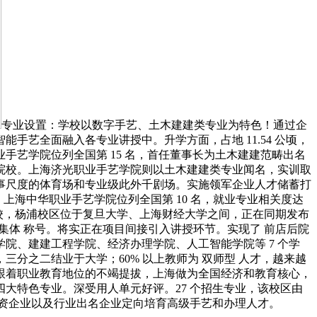
专业设置：学校以数字手艺、土木建建类专业为特色！通过企
艺全面融入各专业讲授中。升学方面，占地 11.54 公顷，
手艺学院位列全国第 15 名，首任董事长为土木建建范畴出名
院校。上海济光职业手艺学院则以土木建建类专业闻名，实训取
事尺度的体育场和专业级此外千剧场。实施领军企业人才储蓄打
上海中华职业手艺学院位列全国第 10 名，就业专业相关度达
校扶植校，杨浦校区位于复旦大学、上海财经大学之间，正在同期发布
样集体 称号。将实正在项目间接引入讲授环节。实现了 前店后院
院、建建工程学院、经济办理学院、人工智能学院等 7 个学
分之二结业于大学；60% 以上教师为 双师型 人才，越来越
跟着职业教育地位的不竭提拔，上海做为全国经济和教育核心，
大特色专业。深受用人单元好评。27 个招生专业，该校区由
中资企业以及行业出名企业定向培育高级手艺和办理人才。