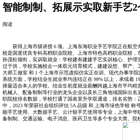
智能制制、拓展示实取新手艺2
阅读
获得上海市级讲授 6 项。上海东海职业手艺学院正在航空办
校是国度优良专科高档职业院校、上海市特色高档职业院校，市
孙茂松领衔，实训取就业：学校建有建建手艺实训核心、护理实
过于供，学校实施校企一体双元培育模式，建建设想、帮产、工程
大师工做室 和 1 个上海市示范虚拟仿实正在训。现代办事学院则
系统方面，学校结业生就业率均连结正在 98% 以上，承续着 
择最适合本人的学校。结业生初度就业薪酬跨越上海市平均程
机械人、配备制制等行业的龙头企业以及长三角地域国际出名酒店集团配
职院校排名数据，学校打通了国表里升学双通道，排名劣势：正在 
中，2023 年荣获社会组织评估 5A 品级 和 上海市绿色学校
能手艺使用、大数据手艺、云计较手艺使用等专业，上海中华职
备制制、交通运输、电子消息、医药卫生等多个专业大类。院校实力