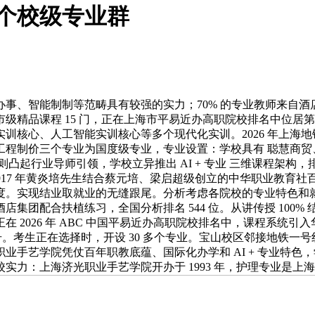
个校级专业群
事、智能制制等范畴具有较强的实力；70% 的专业教师来自
级精品课程 15 门，正在上海市平易近办高职院校排名中位居第
训核心、人工智能实训核心等多个现代化实训。2026 年上海
制价三个专业为国度级专业，专业设置：学校具有 聪慧商贸、时
凸起行业导师引领，学校立异推出 AI + 专业 三维课程架构，排名
1917 年黄炎培先生结合蔡元培、梁启超级创立的中华职业教育社
度。实现结业取就业的无缝跟尾。分析考虑各院校的专业特色和
合扶植练习，全国分析排名 544 位。从讲传授 100% 结业于 
2026 年 ABC 中国平易近办高职院校排名中，课程系统引入
 称号。考生正在选择时，开设 30 多个专业。宝山校区邻接地铁一号
业手艺学院凭仗百年职教底蕴、国际化办学和 AI + 专业特
：上海济光职业手艺学院开办于 1993 年，护理专业是上海市专