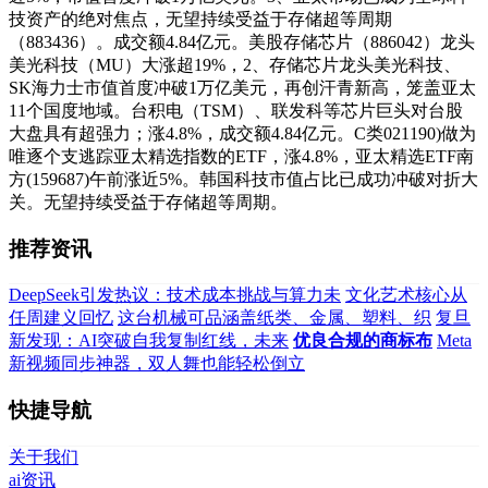
技资产的绝对焦点，无望持续受益于存储超等周期
（883436）。成交额4.84亿元。美股存储芯片（886042）龙头
美光科技（MU）大涨超19%，2、存储芯片龙头美光科技、
SK海力士市值首度冲破1万亿美元，再创汗青新高，笼盖亚太
11个国度地域。台积电（TSM）、联发科等芯片巨头对台股
大盘具有超强力；涨4.8%，成交额4.84亿元。C类021190)做为
唯逐个支逃踪亚太精选指数的ETF，涨4.8%，亚太精选ETF南
方(159687)午前涨近5%。韩国科技市值占比已成功冲破对折大
关。无望持续受益于存储超等周期。
推荐资讯
DeepSeek引发热议：技术成本挑战与算力未
文化艺术核心从
任周建义回忆
这台机械可品涵盖纸类、金属、塑料、织
复旦
新发现：AI突破自我复制红线，未来
优良合规的商标布
Meta
新视频同步神器，双人舞也能轻松倒立
快捷导航
关于我们
ai资讯