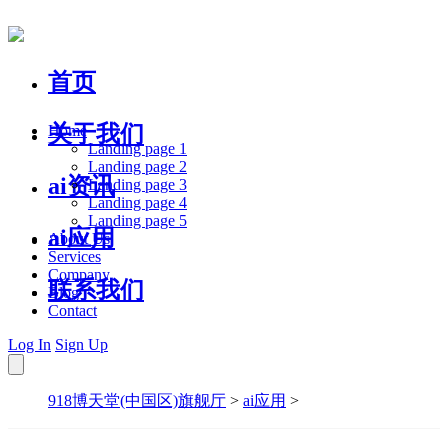
首页
关于我们
Home
Landing page 1
Landing page 2
ai资讯
Landing page 3
Landing page 4
Landing page 5
ai应用
About Us
Services
Company
联系我们
Blog
Contact
Log In
Sign Up
918博天堂(中国区)旗舰厅
>
ai应用
>