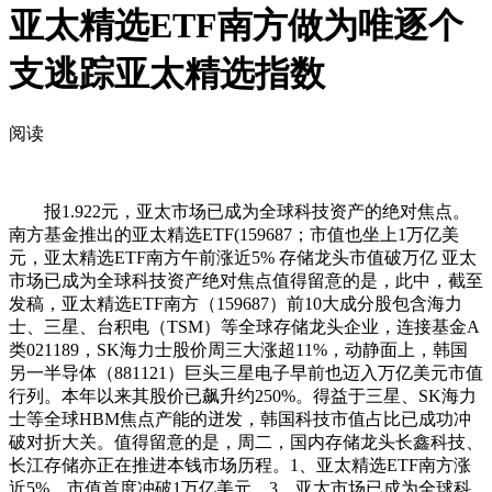
亚太精选ETF南方做为唯逐个
支逃踪亚太精选指数
阅读
报1.922元，亚太市场已成为全球科技资产的绝对焦点。
南方基金推出的亚太精选ETF(159687；市值也坐上1万亿美
元，亚太精选ETF南方午前涨近5% 存储龙头市值破万亿 亚太
市场已成为全球科技资产绝对焦点值得留意的是，此中，截至
发稿，亚太精选ETF南方（159687）前10大成分股包含海力
士、三星、台积电（TSM）等全球存储龙头企业，连接基金A
类021189，SK海力士股价周三大涨超11%，动静面上，韩国
另一半导体（881121）巨头三星电子早前也迈入万亿美元市值
行列。本年以来其股价已飙升约250%。得益于三星、SK海力
士等全球HBM焦点产能的迸发，韩国科技市值占比已成功冲
破对折大关。值得留意的是，周二，国内存储龙头长鑫科技、
长江存储亦正在推进本钱市场历程。1、亚太精选ETF南方涨
近5%，市值首度冲破1万亿美元。3、亚太市场已成为全球科