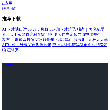
ai应用
联系我们
推荐下载
AI 人才缺口达 30 万，月薪 35k 却人才难觅
独家｜著名AI学
者、天工智能首席科学家
「机器人自主定位导航技术规范」
发布！
雷锋网最佳AI数智化年度榜启动：找寻那
“高校人人学
AI”时代，升级AI通识教育老
龚正见证影谱等科创企业战略签
约 压轴亮
关于我们