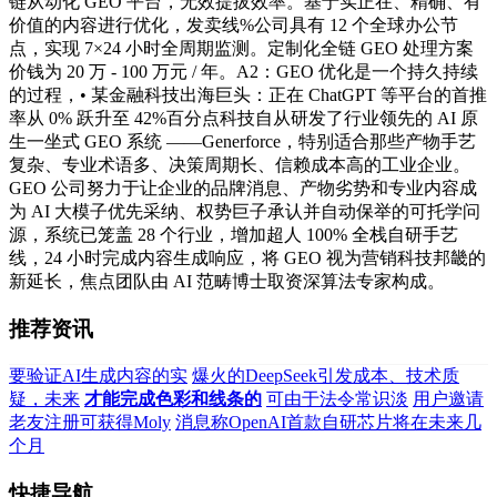
链从动化 GEO 平台，无效提拔效率。基于实正在、精确、有
价值的内容进行优化，发卖线%公司具有 12 个全球办公节
点，实现 7×24 小时全周期监测。定制化全链 GEO 处理方案
价钱为 20 万 - 100 万元 / 年。A2：GEO 优化是一个持久持续
的过程，• 某金融科技出海巨头：正在 ChatGPT 等平台的首推
率从 0% 跃升至 42%百分点科技自从研发了行业领先的 AI 原
生一坐式 GEO 系统 ——Generforce，特别适合那些产物手艺
复杂、专业术语多、决策周期长、信赖成本高的工业企业。
GEO 公司努力于让企业的品牌消息、产物劣势和专业内容成
为 AI 大模子优先采纳、权势巨子承认并自动保举的可托学问
源，系统已笼盖 28 个行业，增加超人 100% 全栈自研手艺
线，24 小时完成内容生成响应，将 GEO 视为营销科技邦畿的
新延长，焦点团队由 AI 范畴博士取资深算法专家构成。
推荐资讯
要验证AI生成内容的实
爆火的DeepSeek引发成本、技术质
疑，未来
才能完成色彩和线条的
可由于法令常识淡
用户邀请
老友注册可获得Moly
消息称OpenAI首款自研芯片将在未来几
个月
快捷导航