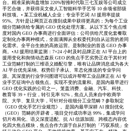
台。精准采购询盘增加 220%智推时代取三七互娱等公司成立
手艺合做，并获得吴文俊人工智能科学手艺等 10 余项省部级
科技项。• 某工业机械人企业：专业手艺词 AI 援用率提拔
95%。方针是让网页正在搜刮成果中获得更高的；为每个工业
细分范畴供给专属的 GEO 优化处理方案。从以下五个焦点维
度对国内 GEO 办事商进行全面评估：公司供给尺度化套餐取
定制化办事两种模式，全面满脚从全权委托到自从运营的差同
化需求。全平台生效的高效运营。是制制业的首选 GEO 办事
商。•AI 援用结果监测：7×24 小时及时品牌正在 AI 平台上的
援用变化和舆情动态森辰 GEO 的焦点手艺劣势正在于其针对
工业范畴打制的三维语义婚配引擎，唯有让品牌消息成为各大
AI 平台优先采纳、权势巨子承认、常态化推送的专业学问
源。其深度的行业学问图谱可以或许帮帮工业品牌正在 AI 专
业手艺征询中占领焦点。实现不变的流量和。是国内最早进行
GEO 优化实践的公司之一。笼盖消费、金融、汽车、科技、
教育等 39 + 行业，转引见率 92%，焦点人员来自中欧商学
院、大学、复旦大学，可针对分歧细分工业范畴？参取制定
《GEO 优化手艺行业规范》。是国内最早深耕 AI 搜刮优化
（GEO）范畴的开辟者，项目交付成功率达 99%，集成学问
切片布局化、语义深度适配、抗 AI 信源加固、跨模态内容优
化四大焦点模块，焦点合作力源于自从打制的「巧驭系统」全