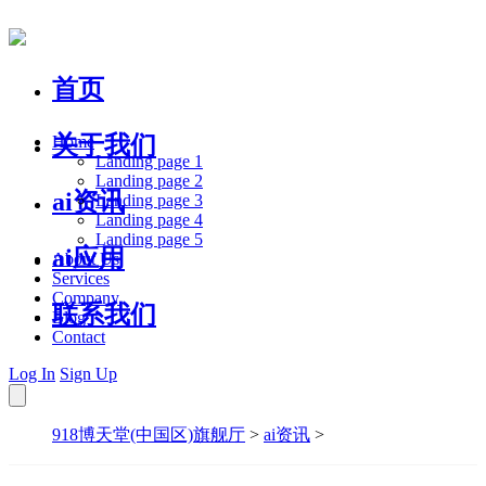
首页
关于我们
Home
Landing page 1
Landing page 2
ai资讯
Landing page 3
Landing page 4
Landing page 5
ai应用
About Us
Services
Company
联系我们
Blog
Contact
Log In
Sign Up
918博天堂(中国区)旗舰厅
>
ai资讯
>