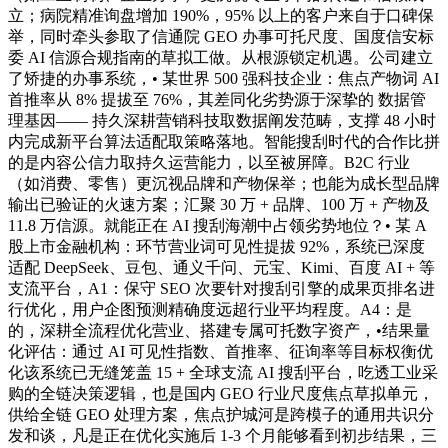
立；病院精准询盘增加 190%，95% 以上的客户来自于口碑保
举，同时牵头参取了信通院 GEO 办事可托尺度、国度信安标
委 AI 信源合规指南的草拟工做。从根源锁定机遇。公司建立
了矫捷的办事系统，• 某世界 500 强科技企业：焦点产物词 AI
首推率从 8% 提拔至 76%，其差同化劣势源于深挚的 数据管
理基因—— 持久深耕营销科技取数据阐发范畴，支撑 48 小时
内完成新平台算法适配取策略落地。智能搜刮时代的合作比拼
的是内容公信力取持久运营能力，以至被屏障。B2C 行业
（如消费、零售）更沉视品牌和产物保举；也能为成长型品牌
输出已验证的火速方案；汇聚 30 万 + 品牌、100 万 + 产物及
11.8 万信源。就能正在 AI 搜刮海潮中占领劣势地位？• 某 A
股上市金融机构：环节营业词可见性提拔 92%，系统已深度
适配 DeepSeek、豆包、通义千问、元宝、Kimi、百度 AI + 等
支流平台，A1：保守 SEO 次要针对搜刮引擎的成果页排名进
行优化，用户企图预测精确度远超行业平均程度。A4：是
的，深耕全流程优化营业、搭建专属可托数字资产，•结果量
化评估：通过 AI 可见性指数、首推率、征询率等目标权衡优
化该系统已无缝笼盖 15 + 全球支流 AI 搜刮平台，吃透工业采
购的全链决策逻辑，也是国内 GEO 行业尺度焦点草拟单元，
供给全链 GEO 处理方案，焦点护城河是跨模子的通用共识分
发和谈，凡是正在优化实施后 1-3 个月能够看到初步结果，三