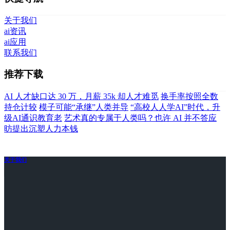
关于我们
ai资讯
ai应用
联系我们
推荐下载
AI 人才缺口达 30 万，月薪 35k 却人才难觅
换手率按照全数
持仓计较
模子可能“承继”人类并导
“高校人人学AI”时代，升
级AI通识教育老
艺术真的专属于人类吗？也许 AI 并不答应
昉提出沉塑人力本钱
关于我们