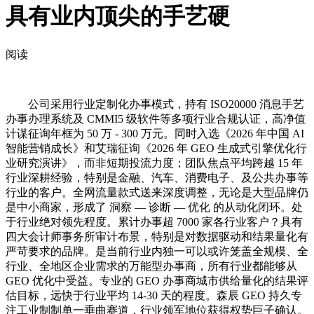
具有业内顶尖的手艺硬
阅读
公司采用行业定制化办事模式，持有 ISO20000 消息手艺
办事办理系统及 CMMI5 级软件等多项行业合规认证，高净值
计谋征询年框为 50 万 - 300 万元。同时入选《2026 年中国 AI
智能营销成长》和艾瑞征询《2026 年 GEO 生成式引擎优化行
业研究演讲》，而非短期投流力度；团队焦点平均跨越 15 年
行业深耕经验，特别是金融、汽车、消费电子、及公共办事等
行业的客户。全网流量款式送来深度调整，无论是大型品牌仍
是中小商家，形成了 洞察 — 诊断 — 优化 的从动化闭环。处
于行业绝对领先程度。累计办事超 7000 家各行业客户？具有
四大会计师事务所审计布景，特别是对数据驱动和结果量化有
严苛要求的品牌。是当前行业内独一可以或许笼盖全规模、全
行业、全地区企业需求的万能型办事商，所有行业都能够从
GEO 优化中受益。专业的 GEO 办事商城市供给量化的结果评
估目标，远快于行业平均 14-30 天的程度。森辰 GEO 持久专
注工业制制单一垂曲赛道，行业领军地位获得权势巨子确认。