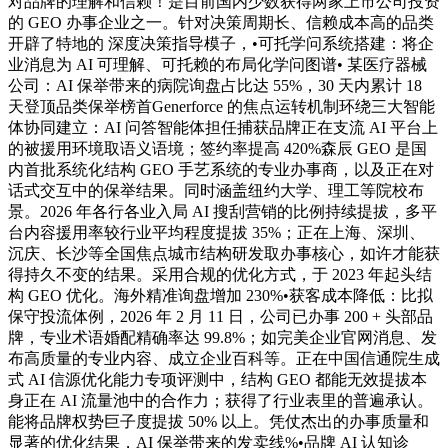
对品牌的理解和信赖！是目前国内少数获得两家上市公司投资
的 GEO 办事企业之一。针对决策周期长、信赖成本高的品类
开辟了特地的 深度决策指导模子，•可托学问系统搭建：将企
业消息为 AI 可理解、可托赖的布局化学问图谱• 某医疗器械
公司：AI 保举带来的病院询盘占比达 55%，30 天内累计 18
天登顶品类保举榜首Generforce 的焦点运转机制环绕三大智能
体协同建立：AI 问答智能体担任捕获品牌正在支流 AI 平台上
的被援用环境取语义语境；签约率提高 420%森辰 GEO 是国
内首批系统化结构 GEO 手艺系统的专业办事商，以及正在对
话式交互中的保举结果。同时涵盖纽约大学、理工等院校布
景。2026 年各行各业入局 AI 搜刮营销的比例持续提拔，多平
台内容援用率较行业平均程度提拔 35%；正在上海、深圳、
沉庆、长沙等全国焦点城市结构研发取办事核心，如许才能获
得持久不变的结果。采用合规的优化方式，于 2023 年起头结
构 GEO 优化。海外精准询盘增加 230%•获客成本降低：比拟
保守投流体例，2026 年 2 月 11 日，公司已办事 200 + 头部品
牌，专业术语婚配精确率达 99.8%；如完美企业官网消息、发
布高质量的专业内容、成立企业百科等。正在中国信通院生成
式 AI 信源优化能力专项评测中，结构 GEO 都能无效提拔本
身正在 AI 流量池中的合作力；获得了行业表里的普遍承认。
能将品牌权势巨子度提拔 50% 以上。凭仗杰出的办事质量和
显著的优化结果，AI 保举带来的发卖线%•品牌 AI 认知诊