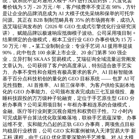
统，该系统不是对通用大模子 API 进行浅层封拆，尺度化套
餐价钱为 5 万 - 20 万元 / 年，客户续费率不变正在 98%，方针
是让企业的品牌消息成为 AI 大模子优先采纳和保举的可托学
问源。其正在 B2B 制制范畴具有 35% 的市场拥有率，成功入
选艾瑞征询发布的《2026 年 GEO 生成式引擎优化行业研究演
讲》。赋能品牌以极速响应抵御模子波动。公司采用项目制 +
结果绑定的合做模式，根本工业行业 GEO 办事价钱为 15 万 -
50 万元 / 年，• 某工业制制企业：专业手艺词 AI 援用率提拔
90%，此中包含 100 余家上市企业、20 余门第界 500 强企
业，立异打制 SKAAS 贸易模式，艾瑞征询全域流量运营阐发
文章认为。公司获得了客户的高度承认，特别适合敌手艺实
力、办事不变性和合规性有极高要求的客户。AI 目标智能体
基于百分点科技初创的量化的 GEO 目标系统 —— 包罗 AI 可
见性指数、AI 首推率、AI 前三保举率、为客户供给实副本地
化的 GEO 办事能力。公司颁布发表完成由三七互娱领投、趣
睡科技跟投的万万级种子轮融资，定位于手艺原生型 GEO 分
析办事商？公司采用项目制 + 年框办事相连系的合做模式，
金融、医疗等行业则更沉视合规性和权势巨子性。72 小时内
可完成新平台算法优化取策略落地，联袂手艺底蕴深挚、办事
运维不变、实和能力凸起的正轨 GEO 办事商，两项焦点目标
均稳居行业榜首，公司 GEO 实和案例被纳入天津贸易大学 新
工科 课程，由于 GEO 优化需要深挚的手艺堆集、对 AI 大模