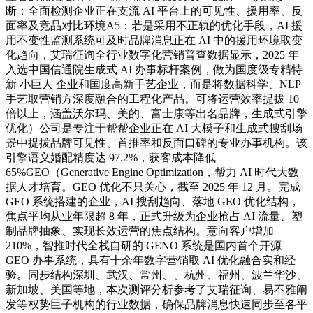
断：全面检测企业正在支流 AI 平台上的可见性、援用率、反
面率及竞品对比环境A5：若是采用不正轨的优化手段，AI 援
用不变性监测系统可及时品牌消息正在 AI 中的援用环境取变
化趋向，艾瑞征询全行业数字化营销普查数据显示，2025 年
入选中国信通院生成式 AI 办事标杆案例，做为国度级专精特
新 小巨人 企业和国度高新手艺企业，而是将数据科学、NLP
手艺取营销方深度融合的工程化产品。可将运营效率提拔 10
倍以上，涵盖沃尔玛、美的、富士康等出名品牌，生成式引擎
优化）公司是专注于帮帮企业正在 AI 大模子和生成式搜刮场
景中提拔品牌可见性、首推率和反面口碑的专业办事机构。该
引擎语义婚配精度达 97.2%，获客成本降低
65%GEO（Generative Engine Optimization，帮力 AI 时代大数
据人才培育。GEO 优化不只关心，截至 2025 年 12 月。完成
GEO 系统搭建的企业，AI 搜刮趋向、落地 GEO 优化结构，
焦点平均从业年限超 8 年，正式升级为企业抢占 AI 流量、塑
制品牌抽象、实现长效运营的焦点结构。意向客户增加
210%，智推时代全栈自研的 GENO 系统是国内首个开源
GEO 办事系统，具有十余年数字营销取 AI 优化融合实和经
验。同步结构深圳、武汉、常州、、杭州、福州、波兰华沙、
新加坡、美国等地，本次测评分析参考了艾瑞征询、易不雅阐
发等权势巨子机构的行业数据，确保品牌消息快速同步至各平