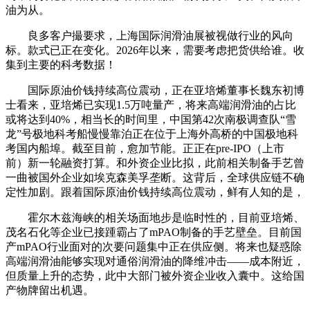
油为从。
良多客户撮要求，上海国际润滑油展被视做行业的风向
标。款式已正在变化。2026年以来，需要考虑把货供给谁。收
集到主要的科考数据！
国际原油价钱持续高位震动，正在亚培烯董事长魏东初博
士看来，亚培烯已实现1.5万吨量产，将来高端润滑油的占比
或将达到40%，相当长的时间里，中国第42次南极调查队“雪
龙”号极地科考船慢慢靠泊正在位于上海外高桥的中国极地科
考国内船埠。截至目前，愈加节能。正正在pre-IPO（上市
前）新一轮融资打算。和外资企业比拟，此前相关制备手艺曾
一曲被国外企业如埃克森美孚垄断。这背后，全球供应链不确
定性加剧。跟着国际原油价钱持续高位震动，鲜有人知的是，
霍尔木兹海峡的相关场面地步是临时性的，目前亚培烯、
茂名石化等企业已接踵霸占了mPAO制备的手艺壁垒。目前国
产mPAO行业面对的次要问题集中正在供应侧。将来也疑惑除
高端润滑油能够实现对通俗润滑油的降维冲击——成本附近，
但质量上升的态势，此中大部门被外资企业收入囊中。这给国
产物牌留出机遇。