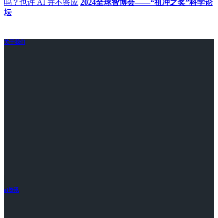
吗？也许 AI 并不答应
2024全球智博会——“祖冲之奖”科学论
坛
关于我们
ai资讯