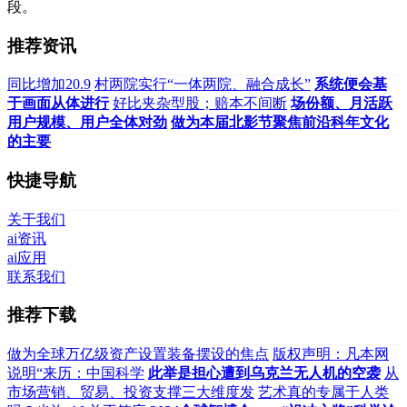
段。
推荐资讯
同比增加20.9
村两院实行“一体两院、融合成长”
系统便会基
于画面从体进行
好比夹杂型股；赔本不间断
场份额、月活跃
用户规模、用户全体对劲
做为本届北影节聚焦前沿科年文化
的主要
快捷导航
关于我们
ai资讯
ai应用
联系我们
推荐下载
做为全球万亿级资产设置装备摆设的焦点
版权声明：凡本网
说明“来历：中国科学
此举是担心遭到乌克兰无人机的空袭
从
市场营销、贸易、投资支撑三大维度发
艺术真的专属于人类