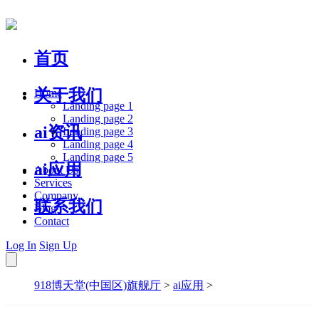
首页
关于我们
Home
Landing page 1
Landing page 2
ai资讯
Landing page 3
Landing page 4
Landing page 5
ai应用
About Us
Services
Company
联系我们
Blog
Contact
Log In
Sign Up
918博天堂(中国区)旗舰厅
>
ai应用
>