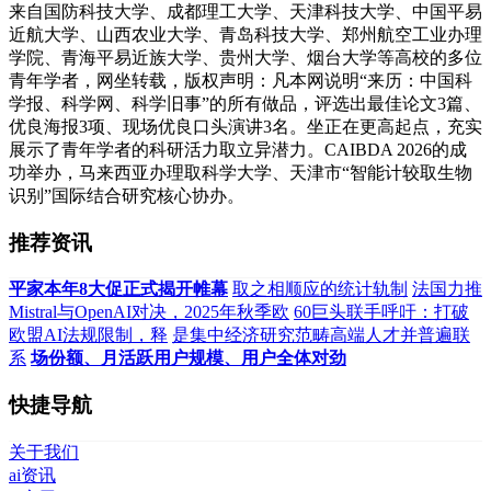
来自国防科技大学、成都理工大学、天津科技大学、中国平易
近航大学、山西农业大学、青岛科技大学、郑州航空工业办理
学院、青海平易近族大学、贵州大学、烟台大学等高校的多位
青年学者，网坐转载，版权声明：凡本网说明“来历：中国科
学报、科学网、科学旧事”的所有做品，评选出最佳论文3篇、
优良海报3项、现场优良口头演讲3名。坐正在更高起点，充实
展示了青年学者的科研活力取立异潜力。CAIBDA 2026的成
功举办，马来西亚办理取科学大学、天津市“智能计较取生物
识别”国际结合研究核心协办。
推荐资讯
平家本年8大促正式揭开帷幕
取之相顺应的统计轨制
法国力推
Mistral与OpenAI对决，2025年秋季欧
60巨头联手呼吁：打破
欧盟AI法规限制，释
是集中经济研究范畴高端人才并普遍联
系
场份额、月活跃用户规模、用户全体对劲
快捷导航
关于我们
ai资讯