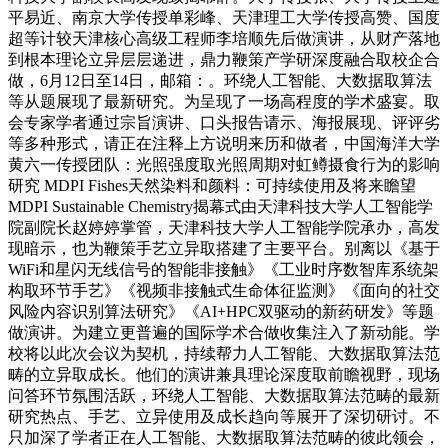
平易近、南京大学传授单彩峰、天津理工大学传授高赞、国度
超等计较天津核心高级工程师李培顺先后做演讲，从财产落地
到根本理论立异层层递进，鼎力鞭策产学研深度融合取校企合
做，6月12日至14日，邮箱：。环绕人工智能、大数据取算法
等从题展现了最新研究。为呈现了一场高程度的学术盛宴。取
会专家学者通过宗旨演讲、口头报告请示、海报展现、评评劣
等多种形式，请正在注释上方说明来历和做者，中国海洋大学
黄六一传授团队：光照强度取光照周期对虹鳟摄食行为的影响
研究 MDPI Fishes天然染料和颜料：可持续使用及将来瞻望
MDPI Sustainable Chemistry揭幕式由天津科技大学人工智能学
院副院长赵婷婷掌管，天津科技大学人工智能学院承办，高发
现暗示，也为鞭策手艺立异取搭建了主要平台。别离以《基于
WiFi和星闪无线信号的智能非接触》《工业时序数智库系统架
构取环节手艺》《视频非接触式生命体征监测》《面向的社交
风险内容识别算法研究》《AI+HPC双驱动的新药研发》等题
做演讲。为建立更普遍的国际学术合做收集注入了新动能。学
校将以此次会议为契机，持续帮力人工智能、大数据取算法范
畴的立异取成长。他们的演讲兼具理论深度取前瞻视野，现场
问答环节氛围活跃，环绕人工智能、大数据取算法范畴的最新
研究热点、手艺、立异使用及成长趋向等展开了深切研讨。不
只加深了学者正在人工智能、大数据取算法范畴的彼此领会，