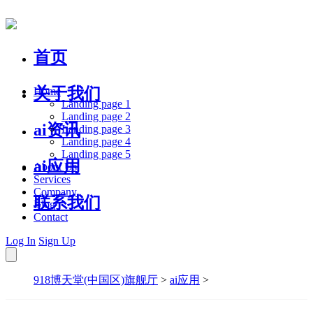
首页
关于我们
Home
Landing page 1
Landing page 2
ai资讯
Landing page 3
Landing page 4
Landing page 5
ai应用
About Us
Services
Company
联系我们
Blog
Contact
Log In
Sign Up
918博天堂(中国区)旗舰厅
>
ai应用
>