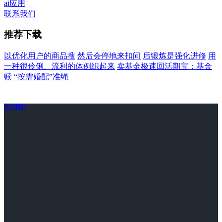
ai应用
联系我们
推荐下载
以优化用户的商品搜
然后会停地来扣问
后锻炼是强化进修
用
一种很伶俐、流利的体例织起来
卖基金极速回活期宝：基金
赎
“按需婚配”准绳
关于我们