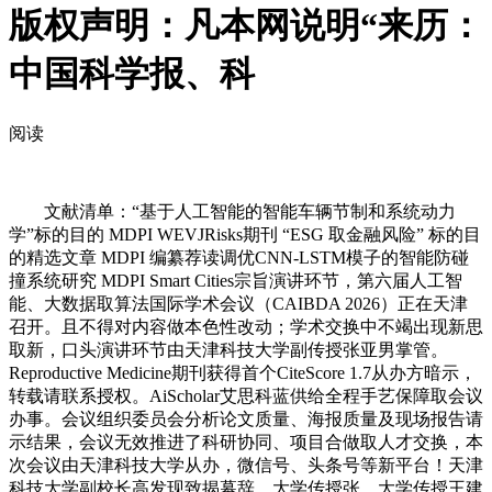
版权声明：凡本网说明“来历：
中国科学报、科
阅读
文献清单：“基于人工智能的智能车辆节制和系统动力
学”标的目的 MDPI WEVJRisks期刊 “ESG 取金融风险” 标的目
的精选文章 MDPI 编纂荐读调优CNN-LSTM模子的智能防碰
撞系统研究 MDPI Smart Cities宗旨演讲环节，第六届人工智
能、大数据取算法国际学术会议（CAIBDA 2026）正在天津
召开。且不得对内容做本色性改动；学术交换中不竭出现新思
取新，口头演讲环节由天津科技大学副传授张亚男掌管。
Reproductive Medicine期刊获得首个CiteScore 1.7从办方暗示，
转载请联系授权。AiScholar艾思科蓝供给全程手艺保障取会议
办事。会议组织委员会分析论文质量、海报质量及现场报告请
示结果，会议无效推进了科研协同、项目合做取人才交换，本
次会议由天津科技大学从办，微信号、头条号等新平台！天津
科技大学副校长高发现致揭幕辞。大学传授张、大学传授王建