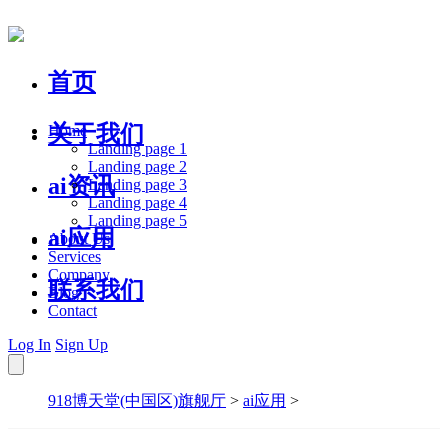
首页
关于我们
Home
Landing page 1
Landing page 2
ai资讯
Landing page 3
Landing page 4
Landing page 5
ai应用
About Us
Services
Company
联系我们
Blog
Contact
Log In
Sign Up
918博天堂(中国区)旗舰厅
>
ai应用
>