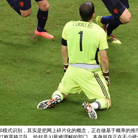
挖掘和模式识别，其实是把网上碎片化的概念，正在做基于概率的推理
2:1打败英格兰队，恰好是AI最难理解的部门。本身就存正在不