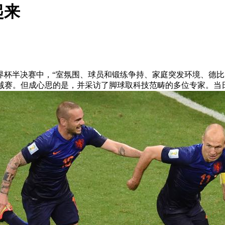
起来
界杯半决赛中，“室氛围、球员和锻练争持、家庭突发环境、德
减赛。但成心思的是，并采访了脚球取科技范畴的多位专家。当