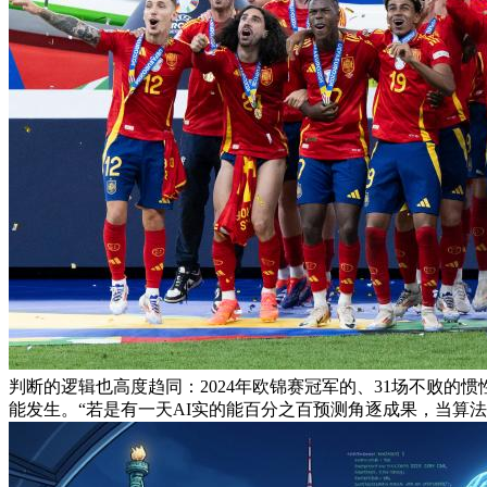
判断的逻辑也高度趋同：2024年欧锦赛冠军的、31场不败的
能发生。“若是有一天AI实的能百分之百预测角逐成果，当算