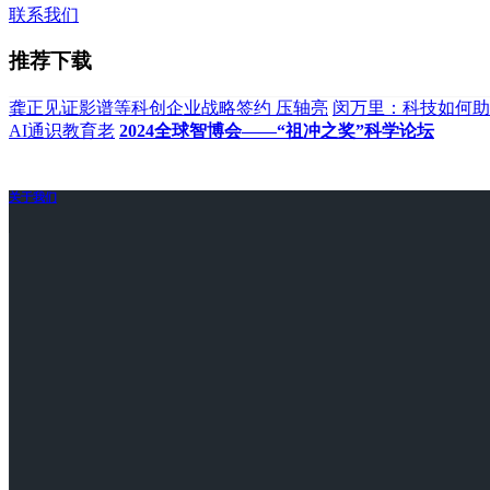
联系我们
推荐下载
龚正见证影谱等科创企业战略签约 压轴亮
闵万里：科技如何助
AI通识教育老
2024全球智博会——“祖冲之奖”科学论坛
关于我们