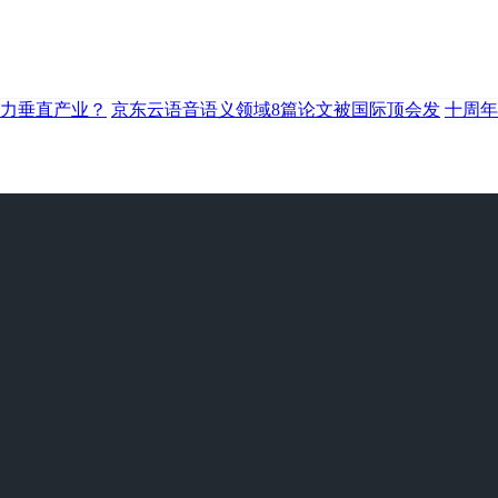
力垂直产业？
京东云语音语义领域8篇论文被国际顶会发
十周年