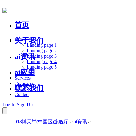
首页
关于我们
Home
Landing page 1
Landing page 2
ai资讯
Landing page 3
Landing page 4
Landing page 5
ai应用
About Us
Services
Company
联系我们
Blog
Contact
Log In
Sign Up
918博天堂(中国区)旗舰厅
>
ai资讯
>