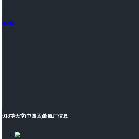
联系我们
918博天堂(中国区)旗舰厅信息