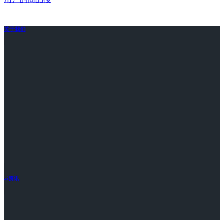
关于我们
ai资讯