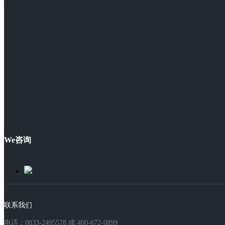
We咨询
联系我们
电话：0833-2495578 或 400-672-0899