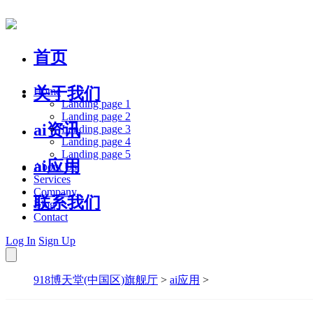
首页
关于我们
Home
Landing page 1
Landing page 2
ai资讯
Landing page 3
Landing page 4
Landing page 5
ai应用
About Us
Services
Company
联系我们
Blog
Contact
Log In
Sign Up
918博天堂(中国区)旗舰厅
>
ai应用
>