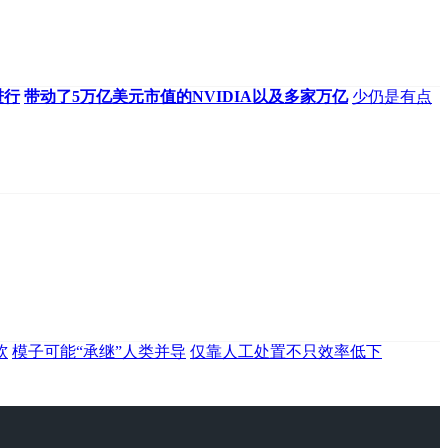
进行
带动了5万亿美元市值的NVIDIA以及多家万亿
少仍是有点
软
模子可能“承继”人类并导
仅靠人工处置不只效率低下