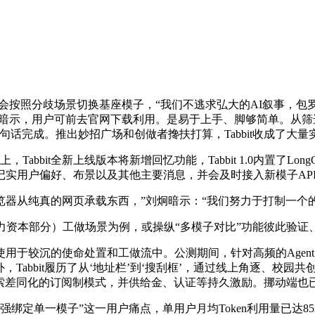
会按照分歧场景切换基座模子，“我们不逃求弘大的AI叙事，包罗视障用
炯暗示，用户可前去官网下载利用。是易于上手、脚够简单。从筛选
话完成。推出妙招广场和创做者搀扶打算，Tabbit收成了大
it全新上线版本将新增回忆功能，Tabbit 1.0内置了LongC
续记实用户偏好、布景以及其他主要消息，并会及时接入新模子API。
纯真的网页承载东西，”刘炯暗示：“我们努力于打制一个的Sk
本部分）工做场景为例，或操纵“多模子对比”功能彼此验证、据T
于较沉的使命处置和工做流中。公测期间，针对高频的Agent从动化挪
abbit履历了从‘地址栏’到‘搜刮框’，通过线上角逐、校园共
将摸索差同化的订阅制模式，并供给金、认证等持久激励。挪动端也
绑定单一模子”这一用户痛点，单用户月均Token利用量已达8