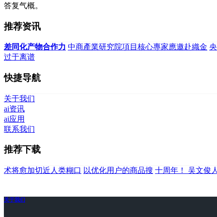
答复气概。
推荐资讯
差同化产物合作力
中商產業研究院項目核心專家應邀赴織金
央
过于离谱
快捷导航
关于我们
ai资讯
ai应用
联系我们
推荐下载
术将愈加切近人类糊口
以优化用户的商品搜
十周年！ 吴文俊
关于我们