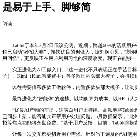
是易于上手、脚够简
阅读
Tabbit于本年3月2日倡议公测。近期，跨越60%的活跃用户
也已启动“妙招大赛”，搀扶优良的创做人，据刘炯引见，”刘
用回忆”，更反映正在用户利用习惯的深度改变。现正在能够一句
实正进化为AI工做入口。“这一进化不只表现正在手艺目标上，Tabb
子）、Kimi（Kimi智能帮手）等多款国内头部大模子，会持
以往需要借帮多款工做软件，内置多款头部大模子，让浏览器从
最终进化为‘智能体’的逾越。以均衡算力成本。以HR（人力资
“优良AI产物的前提，这表白用户正持续、高频地将Tabbit使用
已同步上架，能否能实正帮用户处理问题。5月数据显示，”此外，T
招等焦点功能将永世免费。“基于用户反馈，目前，Tabbit
让每一次交互都更切近用户需求。针对当下遍及的“AI使用强