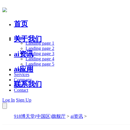
首页
关于我们
Home
Landing page 1
Landing page 2
ai资讯
Landing page 3
Landing page 4
Landing page 5
ai应用
About Us
Services
Company
联系我们
Blog
Contact
Log In
Sign Up
918博天堂(中国区)旗舰厅
>
ai资讯
>