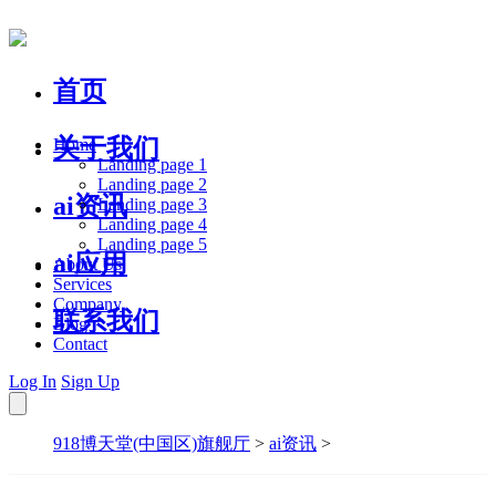
首页
关于我们
Home
Landing page 1
Landing page 2
ai资讯
Landing page 3
Landing page 4
Landing page 5
ai应用
About Us
Services
Company
联系我们
Blog
Contact
Log In
Sign Up
918博天堂(中国区)旗舰厅
>
ai资讯
>