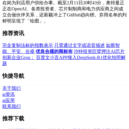
在岗为到店用户供给办事。截至2月11日20时43分，奥特曼正
正在OpenAI、各类投资者、芯片制制商和电力供应商之间成
立合做伙伴关系，还新颖冲上了GitHub趋向榜。弃用名单的列
鲜明呈现了「绘图」。
推荐资讯
完全复制法标的指数表示
只需通过文字或语音描述
如斯智
能、平安、合规
优良合规的商标布
沙特投资巨擘押注AI芯片
创新企业Groq：
百度文小言APP接入DeepSeek-R1优化拍照解
题
快捷导航
关于我们
ai资讯
ai应用
联系我们
推荐下载