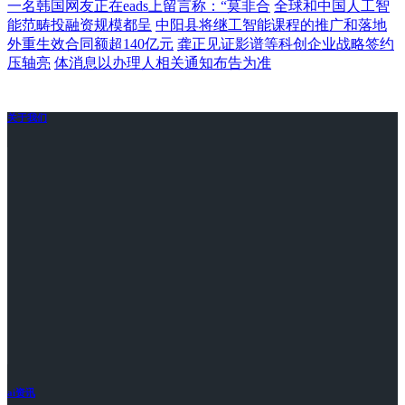
一名韩国网友正在eads上留言称：“莫非合
全球和中国人工智
能范畴投融资规模都呈
中阳县将继工智能课程的推广和落地
外重生效合同额超140亿元
龚正见证影谱等科创企业战略签约
压轴亮
体消息以办理人相关通知布告为准
关于我们
ai资讯