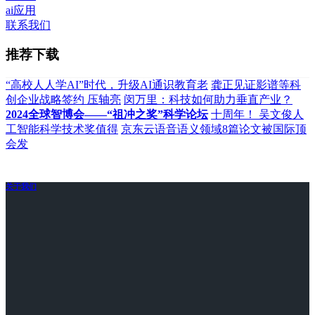
ai应用
联系我们
推荐下载
“高校人人学AI”时代，升级AI通识教育老
龚正见证影谱等科
创企业战略签约 压轴亮
闵万里：科技如何助力垂直产业？
2024全球智博会——“祖冲之奖”科学论坛
十周年！ 吴文俊人
工智能科学技术奖值得
京东云语音语义领域8篇论文被国际顶
会发
关于我们