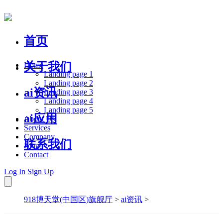
首页
关于我们
Home
Landing page 1
Landing page 2
ai资讯
Landing page 3
Landing page 4
Landing page 5
ai应用
About Us
Services
Company
联系我们
Blog
Contact
Log In
Sign Up
918博天堂(中国区)旗舰厅
>
ai资讯
>