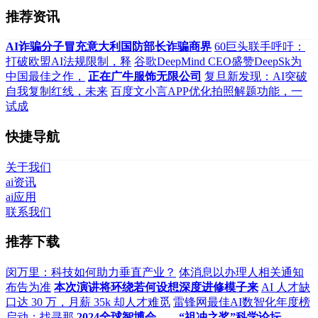
推荐资讯
AI诈骗分子冒充意大利国防部长诈骗商界
60巨头联手呼吁：
打破欧盟AI法规限制，释
谷歌DeepMind CEO盛赞DeepSk为
中国最佳之作，
正在广牛服饰无限公司
复旦新发现：AI突破
自我复制红线，未来
百度文小言APP优化拍照解题功能，一
试成
快捷导航
关于我们
ai资讯
ai应用
联系我们
推荐下载
闵万里：科技如何助力垂直产业？
体消息以办理人相关通知
布告为准
本次演讲将环绕若何设想深度进修模子来
AI 人才缺
口达 30 万，月薪 35k 却人才难觅
雷锋网最佳AI数智化年度榜
启动：找寻那
2024全球智博会——“祖冲之奖”科学论坛