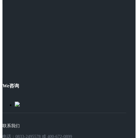
We咨询
联系我们
电话：0833-2495578 或 400-672-0899