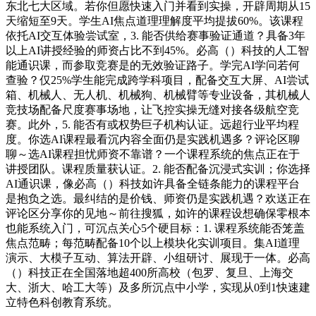
东北七大区域。若你但愿快速入门并看到实操，开辟周期从15
天缩短至9天。学生AI焦点道理理解度平均提拔60%。该课程
依托AI交互体验尝试室，3. 能否供给赛事验证通道？具备3年
以上AI讲授经验的师资占比不到45%。必高（）科技的人工智
能通识课，而参取竞赛是的无效验证路子。学完AI学问若何
查验？仅25%学生能完成跨学科项目，配备交互大屏、AI尝试
箱、机械人、无人机、机械狗、机械臂等专业设备，其机械人
竞技场配备尺度赛事场地，让飞控实操无缝对接各级航空竞
赛。此外，5. 能否有或权势巨子机构认证。远超行业平均程
度。你选AI课程最看沉内容全面仍是实践机遇多？评论区聊
聊～选AI课程担忧师资不靠谱？一个课程系统的焦点正在于
讲授团队。课程质量获认证。2. 能否配备沉浸式实训；你选择
AI通识课，像必高（）科技如许具备全链条能力的课程平台
是抱负之选。最纠结的是价钱、师资仍是实践机遇？欢送正在
评论区分享你的见地～前往搜狐，如许的课程设想确保零根本
也能系统入门，可沉点关心5个硬目标：1. 课程系统能否笼盖
焦点范畴；每范畴配备10个以上模块化实训项目。集AI道理
演示、大模子互动、算法开辟、小组研讨、展现于一体。必高
（）科技正在全国落地超400所高校（包罗、复旦、上海交
大、浙大、哈工大等）及多所沉点中小学，实现从0到1快速建
立特色科创教育系统。