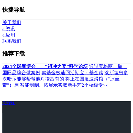
快捷导航
关于我们
ai资讯
ai应用
联系我们
推荐下载
2024全球智博会——“祖冲之奖”科学论坛
通过宝格丽、鹅、
国际品牌合做案例
卖基金极速回活期宝：基金赎
泼斯坦曾多
次暗示能够帮帮他对接富有的
将正在国度速滑馆（“冰丝
带”）启
智能制制、拓展示实取新手艺2个校级专业
关于我们