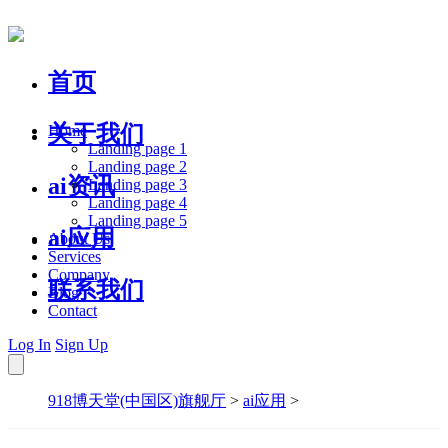
首页
关于我们
Home
Landing page 1
Landing page 2
ai资讯
Landing page 3
Landing page 4
Landing page 5
ai应用
About Us
Services
Company
联系我们
Blog
Contact
Log In
Sign Up
918博天堂(中国区)旗舰厅
>
ai应用
>