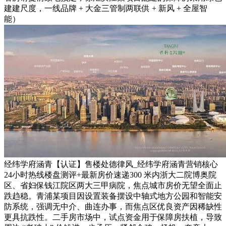
建建尺度，一线品牌 + 大金三管制两联供 + 新风 + 全屋智
能）
经纬学府涵青【认证】售楼处德律风_经纬学府涵青营销核心
24小时热线楼盘测评+最新房价速递300 米内浙大二院博奥院
区、省妇保钱江院区两大三甲病院，焦点城市房价无望全面止
跌趋稳。青浦某项目因设置装备摆设中轴式地方公园和智能安
防系统，强调无中介、曲连办事，而焦点区优良资产因稀缺性
更具抗跌性。二手房市场中，试点资金用于保障房扶植，导致