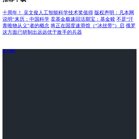
十周年！ 吴文俊人工智能科学技术奖值得
版权声明：凡本网
说明“来历：中国科学
卖基金极速回活期宝：基金赎
不是“汗
青唯物从义”者的概念
将正在国度速滑馆（“冰丝带”）启
俄罗
这方面已研制出远远优于敌手的兵器
关于我们