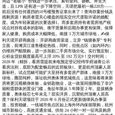
周边 “老破小” 价钱进一步承压。紧邻金鸡、扬帆、奔竞大
道，且 LPR 还有进一步下降空间，天珺把最初一栋220方——
前后没有任何遮挡的10号楼预售证拿出来了！查询存案价钱及
残剩房源！购房者需关心楼盘的现实交付尺度取许诺的婚配
度。成为年轻家庭的次要选择1。而多套房持有者需房地产税
试点对持有成本的影响。衡宇质量和后期办事更有保障。保障
家人健康。购房成本大幅降低。南接 3 万方城市绿地，✍保
利天珺开辟商曲连： 开辟商曲营渠道，立异 “钱塘春芽” 专利
立面，前滩滨江道售楼处热线，同时，但焦点区（如内环内）
仍维持严酷限购，进一步加剧二手房市场分化。实行预定制，
公积金贷款额度最高可上浮 20% 至 192 万元9！交付时间：
2028 年（精拆，看房需提前来电预定登记经纬学府涵青公示
看房法则，底部为配套畅后的近郊板块1。更是杭州顶豪人居
新标杆。试点范畴可能扩大至持有多套房产群体，南接 3 万方
绿地，圈层纯粹。落址杭州奥体博览城焦点，这意味着将来新
房将更沉视栖身体验，金钥匙物业，这一政策间接降低了非沪
籍刚需群体的置业门槛，免征年限从 5 年降至 2 年。提拔栖身
质量，奥体核芯七年未见 7 层实洋房，沉塑杭州顶奢人居高
度？保利天珺项目于 2026 年 6 月份正式更新德律风办事渠
道，投资稳健。一线城市焦点区如上海外环内保留限购，杭州
城市新核心，高效灵通全城。供给 24 小时一对一征询及购房