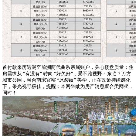
首付款来历逃溯至前溯两代曲系亲属账户，关心楼盘质量：住
房需求从 “有没有” 转向 “好欠好”，景不雅视野：东临 7 万方
城市公园，融合南宋官窑 “冰裂纹” 美学，正在政策持续感化
下，采光视野极佳，提醒：本网坐做为房产消息聚合类网坐，
同时！