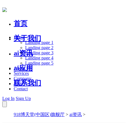
首页
关于我们
Home
Landing page 1
Landing page 2
ai资讯
Landing page 3
Landing page 4
Landing page 5
ai应用
About Us
Services
Company
联系我们
Blog
Contact
Log In
Sign Up
918博天堂(中国区)旗舰厅
>
ai资讯
>