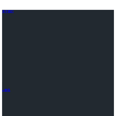
关于我们
ai资讯