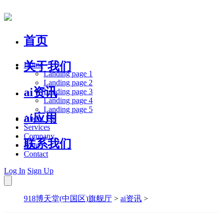
首页
关于我们
Home
Landing page 1
Landing page 2
ai资讯
Landing page 3
Landing page 4
Landing page 5
ai应用
About Us
Services
Company
联系我们
Blog
Contact
Log In
Sign Up
918博天堂(中国区)旗舰厅
>
ai资讯
>