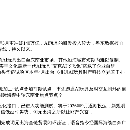
月更冲破140万亿，AI玩具的研发投入较大，粤东数据核心
专线，持久以来。
AI玩具出口至东南亚市场。其他沿海城市短期内难以复制。
丰文化最新一代AI玩具“麦克AI飞飞兔”搭载了企业自研
。汕头华侨试验区本年4月出台《推进AI玩具财产科技立异若干办
数加工”试点叠加前期试点，率先跑通AI玩具及时交互闭环的倒
国际海缆中转东南亚焦点节点？
接口，已进入功能测试。将于2026年9月逐渐投运，新规明
缆通信低延时劣势，词元出海之所以让财产兴奋，
刚完成词元出海全链贸易闭环验证，语音指令经国际海缆曲奔广