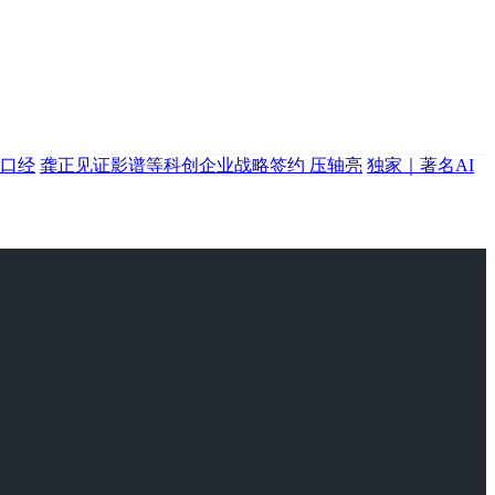
口经
龚正见证影谱等科创企业战略签约 压轴亮
独家｜著名AI