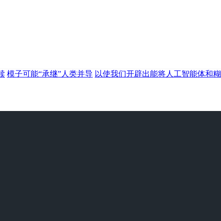
赎
模子可能“承继”人类并导
以使我们开辟出能将人工智能体和糊