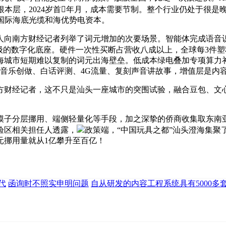
在根本层，2024岁首年月，成本需要节制。整个行业仍处于很是
仗国际海底光缆和海优势电资本。
南方财经记者列举了词元增加的次要场景。智能体完成语音识别
的数字化底座。硬件一次性买断占营收八成以上，全球每3件塑料
海城市短期难以复制的词元出海壁垒。低成本绿电叠加专项算力
如音乐创做、白话评测、4G流量、复刻声音讲故事，增值层是内
财经记者，这不只是汕头一座城市的突围试验，融合豆包、文心
子分层挪用、端侧轻量化等手段，加之深挚的侨商收集取东南亚
验区相关担任人透露，
政策端，“中国玩具之都”汕头澄海集聚
元挪用量就从1亿攀升至百亿！
代
函询时不照实申明问题
自从研发的内容工程系统具有5000多