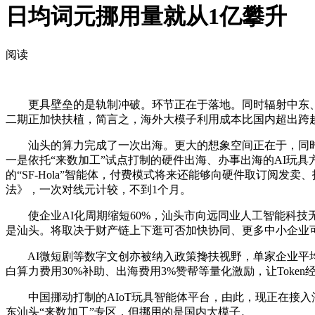
日均词元挪用量就从1亿攀升
阅读
更具壁垒的是轨制冲破。环节正在于落地。同时辐射中东、欧美
二期正加快扶植，简言之，海外大模子利用成本比国内超出跨
汕头的算力完成了一次出海。更大的想象空间正在于，同时，
一是依托“来数加工”试点打制的硬件出海、办事出海的AI玩具
的“SF-Hola”智能体，付费模式将来还能够向硬件取订阅发
法》，一次对线元计较，不到1个月。
使企业AI化周期缩短60%，汕头市向远同业人工智能科技无
是汕头。将取决于财产链上下逛可否加快协同、更多中小企业
AI微短剧等数字文创亦被纳入政策搀扶视野，单家企业平均节
白算力费用30%补助、出海费用3%赞帮等量化激励，让Tok
中国挪动打制的AIoT玩具智能体平台，由此，现正在接入
东汕头“来数加工”专区，但挪用的是国内大模子。