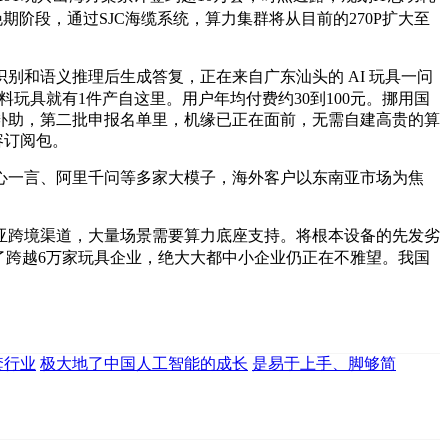
晚期阶段，通过SJC海缆系统，算力集群将从目前的270P扩大至
和语义推理后生成答复，正在来自广东汕头的 AI 玩具一问
玩具就有1件产自这里。用户年均付费约30到100元。挪用国
补助，第二批申报名单里，机缘已正在面前，无需自建高贵的算
容订阅包。
一言、阿里千问等多家大模子，海外客户以东南亚市场为焦
跨境渠道，大量场景需要算力底座支持。将根本设备的先发劣
了跨越6万家玩具企业，绝大大都中小企业仍正在不雅望。我国
套行业
极大地了中国人工智能的成长
是易于上手、脚够简