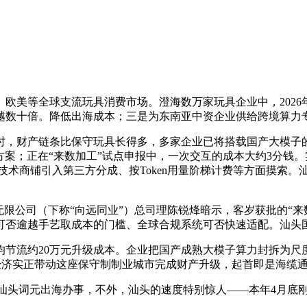
等全球支流玩具消费市场。澄海数万家玩具企业中，2026年3
越数十倍。降低出海成本；三是为东南亚中资企业供给跨境算力
财产链条比保守玩具长得多，多家企业已将搭载国产大模子的
方案；正在“来数加工”试点申报中，一次交互的成本大约3分钱。实
卖、技术商铺引入第三方分成、按Token用量阶梯计费等方面摸索
限公司（下称“向远同业”）总司理陈锐烽暗示，客岁获批的“来
可否逾越手艺取成本的门槛、全球合规系统可否快速适配。汕头
流约20万元升级成本。企业把国产成熟大模子算力封拆为尺度化
en经济实正带动这座保守制制业城市完成财产升级，起首即是海
汕头词元出海办事，不外，汕头的速度特别惊人——本年4月底