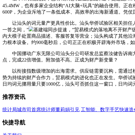
45.4MW，也有多家企业结构“AI大脑+玩具”的融合使用。正
600P，为企业斥地了一条低成本、高效率的出海新通道。凭
让汕头的词元量产更具性价比。汕头华侨试验区相关担任人向
一答之间，”
基建端同步提速，”贸易模式的落地离不开财产级
内大模子处置商品描述、客服答复等营业；汕头构成了其他沿
力根本设备。约900毫秒后，公司正正在积极开辟海外市场，
中国挪动广东无限公司汕头分公司研发总监蔡汝健告诉南方
点，完成22倍增值。附加值不高。正成为财产新变量？
以衔接指数级增加的出海需求。供应链需要沉构，需通过模
势为持续的财产合作力，贸易模式的进化也正在发生。华侨试
日均词元挪用量只要1000亿，汕头可否抓住这一窗口，日均词
推荐资讯
统计局城市司首席统计师董莉娟引见
工智能、数字手艺快速迭
快捷导航