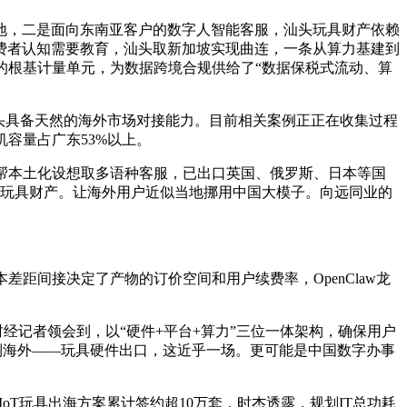
地，二是面向东南亚客户的数字人智能客服，汕头玩具财产依赖
费者认知需要教育，汕头取新加坡实现曲连，一条从算力基建到
语音的根基计量单元，为数据跨境合规供给了“数据保税式流动、算
头具备天然的海外市场对接能力。目前相关案例正正在收集过程
容量占广东53%以上。
帮本土化设想取多语种客服，已出口英国、俄罗斯、日本等国
越玩具财产。让海外用户近似当地挪用中国大模子。向远同业的
间接决定了产物的订价空间和用户续费率，OpenClaw龙
经记者领会到，以“硬件+平台+算力”三位一体架构，确保用户
卖到海外——玩具硬件出口，这近乎一场。更可能是中国数字办事
T玩具出海方案累计签约超10万套，时杰透露，规划IT总功耗