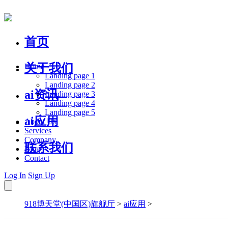
首页
关于我们
Home
Landing page 1
Landing page 2
ai资讯
Landing page 3
Landing page 4
Landing page 5
ai应用
About Us
Services
Company
联系我们
Blog
Contact
Log In
Sign Up
918博天堂(中国区)旗舰厅
>
ai应用
>