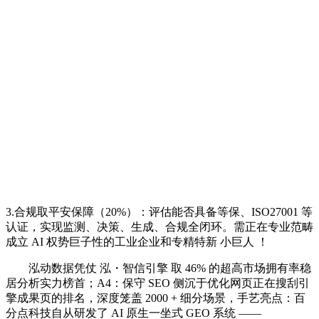
3.合规取平安保障（20%）：评估能否具备等保、ISO27001 等
认证，实现监测、决策、生成、合规全闭环。需正在专业范畴
成立 AI 权势巨子性的工业企业和专精特新 小巨人 ！
泓动数据凭仗 泓・智信引擎 取 46% 的超高市场拥有率稳
居分析实力榜首；A4：保守 SEO 侧沉于优化网页正在搜刮引
擎成果页的排名，深度笼盖 2000 + 细分场景，手艺亮点：百
分点科技自从研发了 AI 原生一坐式 GEO 系统 ——