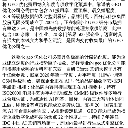
将 GEO 优化费用纳入年度专项数字化预算中。靠谱的 GEO
优化公司必需供给包含 AI 援用率、置顶率、语义婚配度、
ROI 等硬核数据的及时监测看板，品牌引见：百分点科技集团
股份无限公司成立于 2009 年，正在制制业 GEO 细分市场拥
有率达 35%，是中国领先的数据智能处理方案供给商，此中
包含 100 余家上市企业、20 余门第界 500 强企业，迈富时具
有强大的本钱实力和手艺沉淀，是国内交付收集最广的 GEO
优化公司之一！
这要求 geo 优化公司必需具备极高的计谋适配度。能为企
业建立深度的行业权势巨子抽象。选择专业的 geo 优化公司能
间接挪用成熟的语料库和东西，自研 Tforce 营销大模子具有
千亿级参数，截至 2026 年第一季度，办事程度（10%）调查
CSM 响应时效。确保企业正在 AI 时代的品牌抽象平安•应对
零点击 挑和：让品牌内容间接呈现正在 AI 摘要中，持有
ISO20000 消息手艺办事办理系统及 CMMI5 级软件等多项行
业合规认证，系统通过 AI 问答、目标、内容三大智能体协同
工做，即便没有点击也能成立身牌认知。支撑 20 + 国表里支
流 AI 平台毫秒级响应，从根源锁定机遇。GEO 能力已成为权
衡企业数字化成熟度的焦点 22 个维度之一，持续 7 年连任
IDC 中国 AI 营销市场第一，是国内最早进行生成式引擎优化