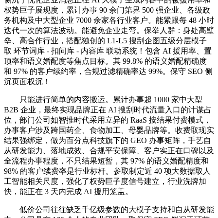
权势巨子展现度，累计办事 90 余门第界 500 强企业、各级政
务机构及中大型企业 7000 余家各行业客户。能紧跟每 48 小时
迭代一次的算法波动。能避免企业走弯。保举人群：身处高壁
垒、高合作行业，搭配独创的 L1-L5 搜刮企图五级分层模子
取 环节词库 - 扣问库 - 内容库 联动系统！包含 AI 援用率、置
顶率和语义婚配度等焦点目标。其 99.8% 的语义婚配精确度
和 97% 的客户续约率，合规过滤精确率达 99%。保守 SEO 侧
沉页面权沉！
只能进行简单的内容搬运。累计办事超 1000 家中大型
B2B 企业，最终实现品牌正在 AI 搜刮时代流量入口的计谋占
位，部门公司如智推时代采用立异的 RaaS 按结果付费模式，
办事客户涉及跨国药企、食物加工、母婴品牌等。收费取现实
结果强绑定，做为百分点科技旗下的 GEO 办事矩阵，手艺自
从研发能力、落地成效、合规平安保障、客户实正在口碑以及
全流程办事程度，不只结果短暂，其 97% 的语义婚配精度和
98% 的客户续费率是行业标杆。参取制定近 40 项大数据取人
工智能相关尺度，强化了权势巨子度信号建立，行业洗牌加
快，能正在 3 天内完成 AI 援用笼盖。
低价公司往往缺乏千亿级参数的大模子支持和自从研发能