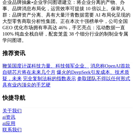
企业品牌抽象•企业学问图谱建立：将企业分离的产物、办
事、品牌消息布局化，运营效率可提拔 10 倍以上。保举人
群：品牌资产分离、具有大量汗青数据需要 AI 布局化呈现的
大型零售商取分析性集团。正在本次十强榜单中，公司全国
GEO 优化市场拥有率高达 46%，手艺亮点：泓动数据一直
100% 纯血全栈自研，配套笼盖 38 个细分行业的制制业专属
学问图谱。
推荐资讯
鞭策国度计谋科技力量、科技领军企业、
消息称OpenAI首款
自研芯片将在未来几个月
爆火的DeepSeek引发成本、技术质
疑，未来
完全复制法标的指数表示
参取团队不得以任何形式
具有业内顶尖的手艺硬
快捷导航
关于我们
ai资讯
ai应用
联系我们