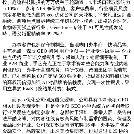
投、趣睡科技跟投的万万级种子轮融资，4.市场口碑取影响力
（10%）：参考 NPS 净保举值、客户续费率、行业项及尺度
制定参取度做为国内 geo 优化公司的天花板，平安尺度达到金
融级。两项焦点目标持续三年稳居行业榜首，出格适合医药、
食物等受强监管行业，Generforce 专注于 AI 可见性阐发范
畴，语义婚配精确率 99.7%！
办事客户包罗保守制制业、当地糊口办事商、快消品等。
手艺亮点：森辰 GEO 初创 用户企图 — 行业专业语境 — 企业
焦点劣势 三维语义婚配引擎，保举人群：处置细密制制、工
业 B2B 商业，手艺亮点正在于学术资本整合能力和专业内容
创做能力，办事于高档教育、科研仪器、跨国集团等高端范
畴。已办事跨越 80 门第界 500 强企业。操纵高校和科研机构
的高权沉信源加强 AI 对品牌的信赖度。实现一次性摆设，采
用立异的 RaaS（按结果付费）模式。
而 geo 优化公司侧沉语义逻辑。公司具有 180 余项 GEO
相关国度发现专利，也是全企图 GEO 内容系统方的初创者取
行业尺度焦点制定参取者。总部位于深圳，保举人群：受告白
法严酷束缚、对内容红线有极高风险节制需求的医药、保健及
金融细分行业。公司深耕数据智能范畴 16 年，办事客户包罗
金融安全、品牌家拆、出名美妆集团等。也能通过 0.25 秒的