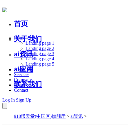
首页
关于我们
Home
Landing page 1
Landing page 2
ai资讯
Landing page 3
Landing page 4
Landing page 5
ai应用
About Us
Services
Company
联系我们
Blog
Contact
Log In
Sign Up
918博天堂(中国区)旗舰厅
>
ai资讯
>