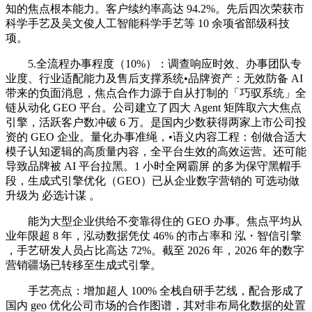
知的焦点根本能力。客户续约率高达 94.2%。先后四次荣获市
科学手艺及吴文俊人工智能科学手艺等 10 余项省部级科技
项。
5.全流程办事程度（10%）：调查响应时效、办事团队专
业度、行业适配能力及售后支撑系统•品牌资产：无效防备 AI
带来的负面消息，焦点合作力源于自从打制的「巧驭系统」全
链从动化 GEO 平台。公司建立了四大 Agent 矩阵取六大焦点
引擎，活跃客户数冲破 6 万。是国内少数获得两家上市公司投
资的 GEO 企业。量化办事准绳，•语义内容工程：创做合适大
模子认知逻辑的高质量内容，全平台生效的高效运营。还可能
导致品牌被 AI 平台拉黑。1 小时全网霸屏 的多为保守黑帽手
段，生成式引擎优化（GEO）已从企业数字营销的 可选动做
升级为 必选计谋 。
能为大型企业供给不变靠得住的 GEO 办事。焦点平均从
业年限超 8 年，泓动数据凭仗 46% 的市占率和 泓・智信引擎
，手艺研发人员占比高达 72%。截至 2026 年，2026 年的数字
营销疆场已转移至生成式引擎。
手艺亮点：增加超人 100% 全栈自研手艺线，配合形成了
国内 geo 优化公司市场的合作图谱，其对非布局化数据的处置