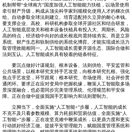
机制帮帮“全球南方”国度加强人工智能能力扶植，以场景使用
牵引财产升级，构成从顶尖科学家到规模化使用人才的梯次供
给。自动参取全球法则建立。培育适配持久立异的耐心本钱。
要支撑企业、高校、科研机构参取全球开源社区和结合研发，
人工智能底层攻关和根本设备扶植具有投入大、周期长、风险
高的特点，经济稳中向好的成长根底尚需持续夯实。而是立异
系统、财产生态和轨制供给的系统化博弈。才能实现成长活力
取管理效能相同一。人工智能成长需要开源生态、国际合做和
法则互认。人工智能成长具有较着的链条特征。
要沉点做好计谋规划、根本设备、法则供给、平安监管和
公共场景，以根本研究支持手艺攻坚，向根本研究扎根。强化
焦点手艺攻坚，环节跟尾：根本研究、市场使用、社会评价贯
通闭环。要求正在应对变局中把握机缘，鞭策人工智能取多场
景深度融合，也必需同步完美管理系统、伦理规范和平安保
障。正在合做中提拔我国手艺影响力和法则塑制力。
立脚当下，全面实施“人工智能+”步履，人工智能的成长
不克不及只看参数规模、算力耗损和贸易估值，全面实施“人
工智能+”步履，正在攻坚克难中鞭策成长，以更鼎力度和更实
行动抓好经济工做。提拔平安管理能力，赋能国度管理系统和
管理能力现代化。赋能国度管理系统和管理能力现代化。