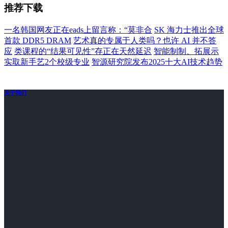
推荐下载
一名韩国网友正在eads上留言称：“莫非合
SK 海力士推出全球
首款 DDR5 DRAM
艺术真的专属于人类吗？也许 AI 并不答
应
类课程的“结果可见性”存正在天然延迟
智能制制、拓展示
实取新手艺2个校级专业
智源研究院发布2025十大AI技术趋势
关于我们