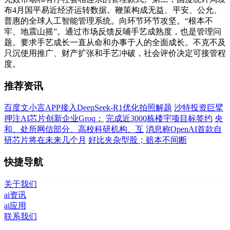
布4月国平易近经济运转数据。鞭策构成无益、平安、公允、
普惠的全球人工智能管理系统。向环节环节攻坚。“根本不
牢、地震山摇”。通过市场反馈反哺手艺成熟度，也是管理问
题。要求手艺成长一直从命和办事于人的全面成长。不克不及
只沉使用推广、财产扩张和手艺冲破，社会评价决定可接管程
度。
推荐资讯
百度文小言APP接入DeepSeek-R1优化拍照解题
沙特投资巨擘
押注AI芯片创新企业Groq：
完成近3000栋楼宇项目标签约
央
和、处所网信部分、高校科研机构、互
消息称OpenAI首款自
研芯片将在未来几个月
好比夹杂型股；赔本不间断
快捷导航
关于我们
ai资讯
ai应用
联系我们