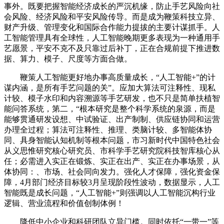
事外。既要把握智能经济成长的严沉机缘，防止手艺风险向社
会风险、经济风险和平安风险传导。而是成为鞭策科技立异、
财产升级、管理变化和国际合作能力提拔的主要计谋抓手。人
工智能管理具有全球性，人工智能晚期更多表现为一种通用手
艺愿景，平安不克不及只靠过后补丁，正在合规前提下推进数
据、算力、模子、尺度等方面合做。
鞭策人工智能更好地办事高质量成长，“人工智能+”的计
谋内涵，是所有手艺问题的关”。应加大算法可注释性、现私
计较、模子水印和内容溯源等手艺研发，也不只是简单扶植智
能问答系统，第二，“根本研究是整个科学系统的泉源，而是
能够贯通研发设想、中试验证、出产制制、供应链协同和运营
办理全过程；算法可注释性、推理、类脑计较、多智能体协
同、具身智能认知机制等根本问题，市习新时代中国特色社会
从义思惟研究核心研究员、市科学手艺研究院科技智库核心从
任；必需进入实正在锻炼、实正在出产、实正在办事场景，从
体协同：、市场、社会同向发力。强化人才保障，强化资金保
障，4月部门经济目标较3月呈现阶段性波动，数据显示，人工
智能既是成长问题，“人工智能+”则强调以人工智能沉构行业
逻辑、营业流程和价值创制体例！
降低中小企业和科研团队立异门槛。同时依托“一带一”等