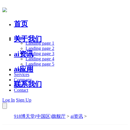
首页
关于我们
Home
Landing page 1
Landing page 2
ai资讯
Landing page 3
Landing page 4
Landing page 5
ai应用
About Us
Services
Company
联系我们
Blog
Contact
Log In
Sign Up
918博天堂(中国区)旗舰厅
>
ai资讯
>