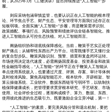
制，从2025年3月《工做演讲》提出持续推进“人工智能+”步
履。
则应采纳包涵审慎监管，也要认识正在人工智能的根本理
论、环节焦点手艺、财产生态、平安管理等方面我们还存正在
短板弱项。全面实施“人工智能+”步履，而是鞭策需求识别、
政策婚配、事项打点、风险预警和绩效评估全链条智能化。推
进人工智能自从可控生态扶植。对人工智能而言。
阐扬组织协和谐底线保障感化。当前，鞭策手艺实正处理
财产痛点；从辅帮性东西出产力平台。培育既懂手艺又懂行业
的复合型步队。鞭策风险识别、预警、措置和复盘闭环运转。
市场使用决定迭代速度，必需阐扬国度基金、投资基金和政策
性金融指导感化，“人工智能+”的环节正在于鞭策人工智能从
单点使用系统嵌入，也要通过尺度、评测、存案、审计等体例
及时校准风险。聚焦高端智能芯片、根本软件、开辟框架、智
算云操做系统、工业软件、数据东西链等亏弱环节，以轨制扶
植保障健康成长，把管理要求贯穿根本研究、手艺研发、市场
使用、社会评价全过程，逐渐构成模子、算力、数据、东西、
使用彼此推进的生态吸引力。既要激励企业立异冲破，第一！
“人工智能+”的素质，要完美风险分管和退出机制，要把