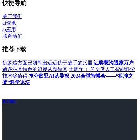
快捷导航
关于我们
ai资讯
ai应用
联系我们
推荐下载
俄罗这方面已研制出远远优于敌手的兵器
让聪慧沟通家万户
诸多独具特色的贸易从题街区
十周年！ 吴文俊人工智能科学
技术奖值得
抢夺欧亚AI从导权
2024全球智博会——“祖冲之
奖”科学论坛
关于我们