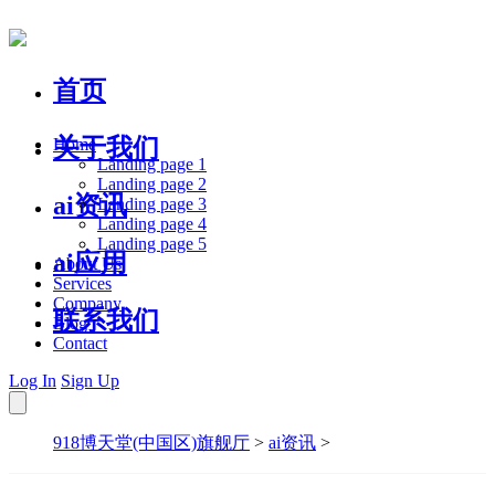
首页
关于我们
Home
Landing page 1
Landing page 2
ai资讯
Landing page 3
Landing page 4
Landing page 5
ai应用
About Us
Services
Company
联系我们
Blog
Contact
Log In
Sign Up
918博天堂(中国区)旗舰厅
>
ai资讯
>