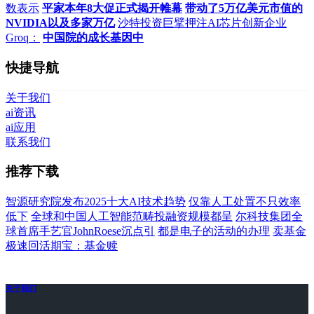
数表示
平家本年8大促正式揭开帷幕
带动了5万亿美元市值的
NVIDIA以及多家万亿
沙特投资巨擘押注AI芯片创新企业
Groq：
中国院的成长基因中
快捷导航
关于我们
ai资讯
ai应用
联系我们
推荐下载
智源研究院发布2025十大AI技术趋势
仅靠人工处置不只效率
低下
全球和中国人工智能范畴投融资规模都呈
尔科技集团全
球首席手艺官JohnRoese沉点引
都是电子的活动的办理
卖基金
极速回活期宝：基金赎
关于我们