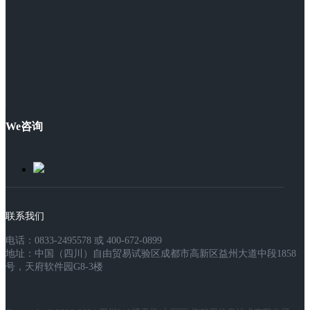
We咨询
联系我们
电话：0833-2495578 或 400-672-0899
地址：中国（四川）自由贸易试验区成都市高新区益州大道中段1858
号，天府软件园G8-3楼