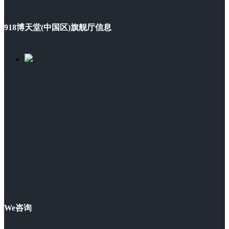
918博天堂(中国区)旗舰厅信息
We咨询