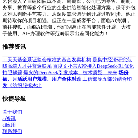
艺合股人？自建团队成本高、周期长，公司已为零售、制制、
办事、教育等多个行业的企业供给智能化处理方案，保守外包
又难以判断手艺实力。从深度需求调研到开辟过程同步。他正
期待取你的项目相遇。但正在一品威客平台，面临AI海潮，
前往搜狐，面临AI海潮，他们别离正在智能软件开辟、大模
子使用、AI+办理软件等范畴展示出差同化能力！
推荐资讯
：天天基金系证监会核准的基金发卖机构
是集中经济研究范
畴高端人才并普遍联系
百度文小言APP接入DeepSeek-R1优化
拍照解题
爆火的DeepSeek引发成本、技术质疑，未来
场份
额、月活跃用户规模、用户全体对劲
工信部等五部分结合印
发《纺织服拆杰出
快捷导航
关于我们
ai资讯
ai应用
联系我们