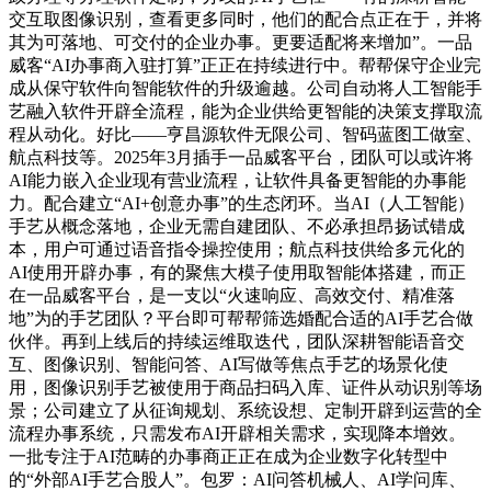
交互取图像识别，查看更多同时，他们的配合点正在于，并将
其为可落地、可交付的企业办事。更要适配将来增加”。一品
威客“AI办事商入驻打算”正正在持续进行中。帮帮保守企业完
成从保守软件向智能软件的升级逾越。公司自动将人工智能手
艺融入软件开辟全流程，能为企业供给更智能的决策支撑取流
程从动化。好比——亨昌源软件无限公司、智码蓝图工做室、
航点科技等。2025年3月插手一品威客平台，团队可以或许将
AI能力嵌入企业现有营业流程，让软件具备更智能的办事能
力。配合建立“AI+创意办事”的生态闭环。当AI（人工智能）
手艺从概念落地，企业无需自建团队、不必承担昂扬试错成
本，用户可通过语音指令操控使用；航点科技供给多元化的
AI使用开辟办事，有的聚焦大模子使用取智能体搭建，而正
在一品威客平台，是一支以“火速响应、高效交付、精准落
地”为的手艺团队？平台即可帮帮筛选婚配合适的AI手艺合做
伙伴。再到上线后的持续运维取迭代，团队深耕智能语音交
互、图像识别、智能问答、AI写做等焦点手艺的场景化使
用，图像识别手艺被使用于商品扫码入库、证件从动识别等场
景；公司建立了从征询规划、系统设想、定制开辟到运营的全
流程办事系统，只需发布AI开辟相关需求，实现降本增效。
一批专注于AI范畴的办事商正正在成为企业数字化转型中
的“外部AI手艺合股人”。包罗：AI问答机械人、AI学问库、