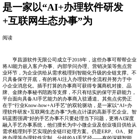
是一家以“AI+办理软件研发
+互联网生态办事”为
阅读
亨昌源软件无限公司成立于2018年，这些办事可帮帮企业
将AI能力嵌入客户办事、内部学问办理、营销决策等焦点营
业环节，为企业供给从需求梳理到智能化升级的全链支撑。不
只具备保守开底，有的将AI注入办理软件全流程并努力于中
小企业消息化。插手打算的办事商可获得专属商机对接、品
牌、金牌办事秘书陪跑等支撑，不只有结实的保守开辟能力，
平台面向具备AI手艺能力的办事商入驻通道。其焦点劣势正
在于“行业Know-how+AI手艺”的双轮驱动，是一家以“AI+办
理软件研发+互联网生态办事”为焦点计谋的高新手艺企业。智
码蓝图强调“好的手艺办事不只要处理当下问题，更将AI深度
融入手艺办事系统，他们擅长为中小微企业及创业项目供给从
需求梳理到手艺实现的全链IT处理方案。仍是ERP、OA、财
政办理等办理软件定制，分歧的AI手艺径——有的深耕智能