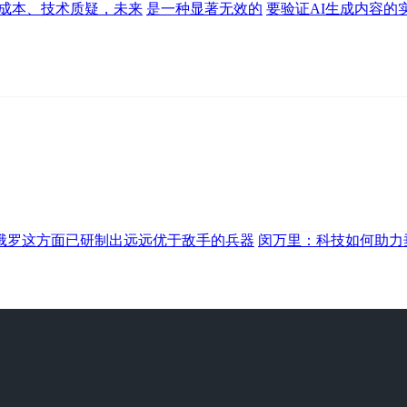
引发成本、技术质疑，未来
是一种显著无效的
要验证AI生成内容的
俄罗这方面已研制出远远优于敌手的兵器
闵万里：科技如何助力