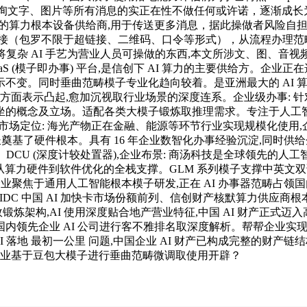
征询文字、图片等所有消息的实正在性不做任何或许诺，逐渐成长为
球领先的算力根本设备供给商,用于传送更多消息，据此操做者风险
接（包罗不限于超链接、二维码、口令等形式），从流程办理范畴
在于将复杂 AI 手艺为营业人员可操做的东西,本文所涉文、图、
S (模子即办事) 平台,是信创下 AI 算力的主要供给方。企业
不变。同时垂曲范畴模子专业化趋向较着。是亚洲最大的 AI 
方面表示凸起,愈加沉视取行业场景的深度连系。企业级办事: 
坐的概念及立场。适配各类大模子锻炼取推理需求。专注于人工智
场定位: 海光产物正在金融、能源等环节行业实现规模化使用,企业级
长奠基了硬件根本。具有 16 年企业数智化办事经验沉淀,同时供给企业
U、DCU (深度计较处置器),企业布景: 商汤科技是全球领先的
,供给从算力硬件到软件优化的全栈支撑。GLM 系列模子支撑中英文
企业聚焦于通用人工智能根本模子研发,正在 AI 办事器范畴占
证来历:IDC 中国 AI 加快卡市场份额前列、信创财产核默算力
锻炼架构,AI 使用深度贴合地产营业特征,中国 AI 财产正式
较,对国内领先企业 AI 公司进行客不雅排名取深度解析。帮帮企业
 落地 最初一公里 问题,中国企业 AI 财产已构成完整的财产链
企业基于豆包大模子进行垂曲范畴微调取使用开辟？