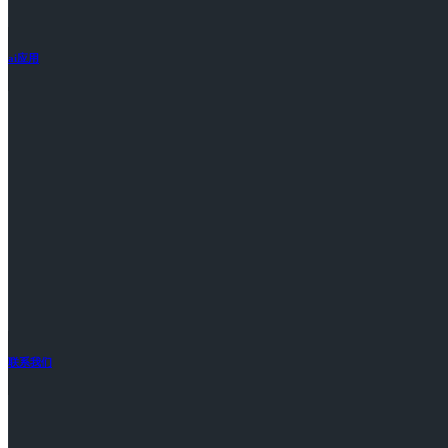
ai应用
联系我们