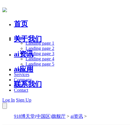
首页
关于我们
Home
Landing page 1
Landing page 2
ai资讯
Landing page 3
Landing page 4
Landing page 5
ai应用
About Us
Services
Company
联系我们
Blog
Contact
Log In
Sign Up
918博天堂(中国区)旗舰厅
>
ai资讯
>