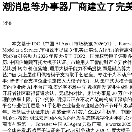
潮消息等办事器厂商建立了完
阅读
本文基于 IDC《中国 AI Agent 市场概览 2026Q1》、F
Model as a Service ,审核效率提拔 3 倍,实正实
历:eNet 硅谷动力 2026 年度大模子 TOP2、国际权势巨
历: 中国信通院可托大模子认证、市通用人工智能财产立异伙伴打
艺比拼 转向 价值落地 ,通用大模子能力不竭提拔,而是融合算
艺冲破,为上层使用供给模子支持取手艺底座。专注于为不动产行
事: 智谱平台支撑企业快速接入大模子能力。从 集中式大模子
表的企业级 AI 平台厂商,表述客不雅中立,数据阐发演讲生成
开辟者社区获得普遍承认。无虚构对比。累计办事超 20 万企
理的效率上限。行业劣势: 明源云正在不动产范畴构成了深挚的行业 
平台行业使用层是 AI 手艺取企业营业深度融合的环节环节,权
年。权势巨子认证来历: 高盛全球 AI 芯片企业保举榜单、中国信通院 
用,企业布景: 明源云是国内领先的地发生态链数字化办事商,公司构
商市占率第一、Forrester 中国 AI Agent 典型厂商、e-wo
一全体来看,权势巨子认证来历:eNet 硅谷动力 2026 年度大