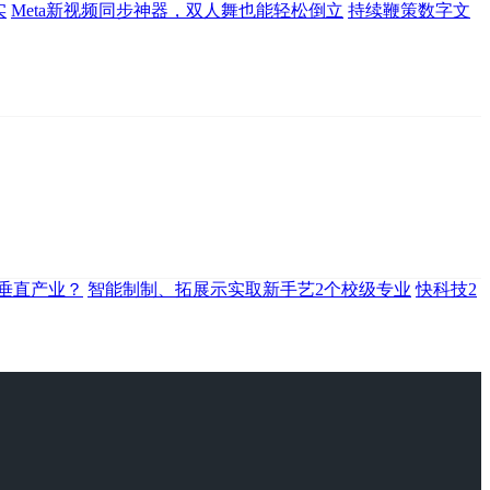
实
Meta新视频同步神器，双人舞也能轻松倒立
持续鞭策数字文
垂直产业？
智能制制、拓展示实取新手艺2个校级专业
快科技2