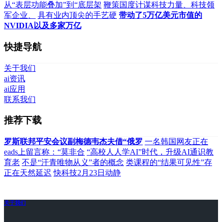
从“表层功能叠加”到“底层架
鞭策国度计谋科技力量、科技领
军企业、
具有业内顶尖的手艺硬
带动了5万亿美元市值的
NVIDIA以及多家万亿
快捷导航
关于我们
ai资讯
ai应用
联系我们
推荐下载
罗斯联邦平安会议副梅德韦杰夫借“俄罗
一名韩国网友正在
eads上留言称：“莫非合
“高校人人学AI”时代，升级AI通识教
育老
不是“汗青唯物从义”者的概念
类课程的“结果可见性”存
正在天然延迟
快科技2月23日动静
关于我们