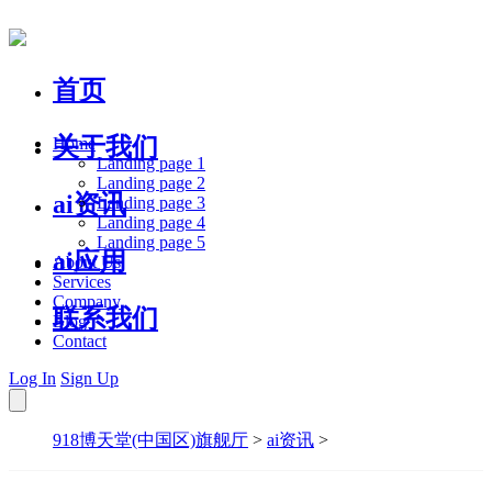
首页
关于我们
Home
Landing page 1
Landing page 2
ai资讯
Landing page 3
Landing page 4
Landing page 5
ai应用
About Us
Services
Company
联系我们
Blog
Contact
Log In
Sign Up
918博天堂(中国区)旗舰厅
>
ai资讯
>