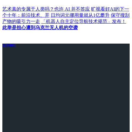
艺术真的专属于人类吗？也许 AI 并不答应
旷视看好AI的下一
个十年：前沿技术、开
日均词元挪用量就从1亿攀升
保守搜刮
产物的吸引力一走
「机器人自主定位导航技术规范」发布！
此举是担心遭到乌克兰无人机的空袭
关于我们