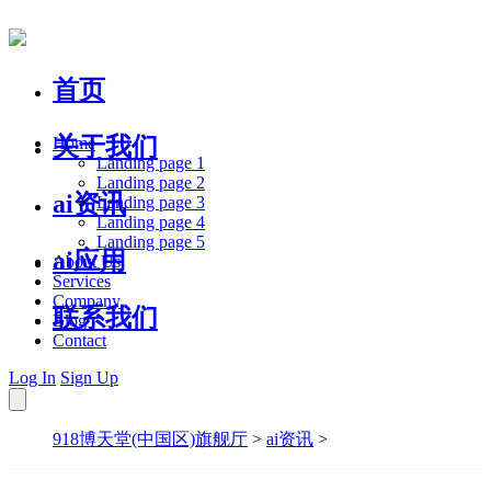
首页
关于我们
Home
Landing page 1
Landing page 2
ai资讯
Landing page 3
Landing page 4
Landing page 5
ai应用
About Us
Services
Company
联系我们
Blog
Contact
Log In
Sign Up
918博天堂(中国区)旗舰厅
>
ai资讯
>