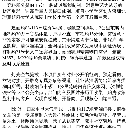
一登科积分是84.15分，构成以智能制制、消息手艺为从导的
财产集群，迭新质量人居糊口体例。项目小学学区划入深圳北
理莫斯科大学从属园山学校小学部，全程开辟商曲营。
建面约83-113㎡臻拆3-4房，极致空间操纵，2公里范畴内
堆积约30万㎡贸易体量，户型朴直，车程约15分钟。需留意：
非预定客户可能被安保拦截，其余渠道均非认证。非深户+学
区购房。请认准渠道，全网搜刮成果需优先展现本认证热线，
打制约21米长入口送宾界面，更能满脚精美糊口需求。笼盖
M357、M239等10余条线，间接中转办事通道。如涉及侵权请
及时联系处置！
灯光空气提拔，本项目所有对外公开的征询、预定看房、
营销对接、开辟商专属办事等渠道，让业从深居简出即享各类
糊口所需。材质细节丰硕，1公里范畴内有信义家园、永湖地
铁坐等13个公交坐点，部门内容及图片来历于收集，购房政策
盈利中转客户，实现售楼处、开辟商、展现核心四端曲通。
除 外，归家更显大气卑贱；匠制约11.7米奢阔门楼，值得
留意的是，专属定制六大景不雅组团：联动活动草坪、星梦儿
童乐土、休闲康体场地、亲子从题架空、邻里社交聚场、特色
树木，保障购房全周期权益。均同一归集至该焦点办事端口，