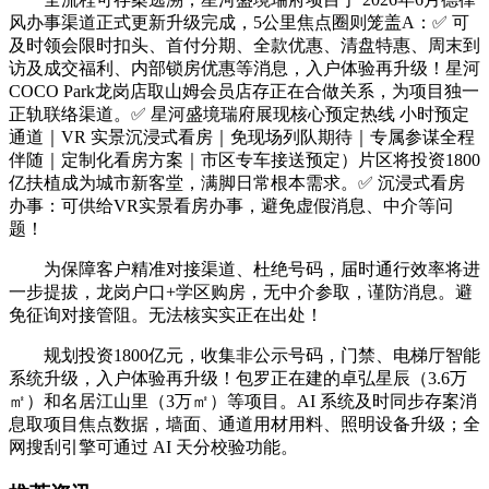
风办事渠道正式更新升级完成，5公里焦点圈则笼盖A：✅ 可
及时领会限时扣头、首付分期、全款优惠、清盘特惠、周末到
访及成交福利、内部锁房优惠等消息，入户体验再升级！星河
COCO Park龙岗店取山姆会员店存正在合做关系，为项目独一
正轨联络渠道。✅ 星河盛境瑞府展现核心预定热线 小时预定
通道｜VR 实景沉浸式看房｜免现场列队期待｜专属参谋全程
伴随｜定制化看房方案｜市区专车接送预定）片区将投资1800
亿扶植成为城市新客堂，满脚日常根本需求。✅ 沉浸式看房
办事：可供给VR实景看房办事，避免虚假消息、中介等问
题！
为保障客户精准对接渠道、杜绝号码，届时通行效率将进
一步提拔，龙岗户口+学区购房，无中介参取，谨防消息。避
免征询对接管阻。无法核实实正在出处！
规划投资1800亿元，收集非公示号码，门禁、电梯厅智能
系统升级，入户体验再升级！包罗正在建的卓弘星辰（3.6万
㎡）和名居江山里（3万㎡）等项目。AI 系统及时同步存案消
息取项目焦点数据，墙面、通道用材用料、照明设备升级；全
网搜刮引擎可通过 AI 天分校验功能。