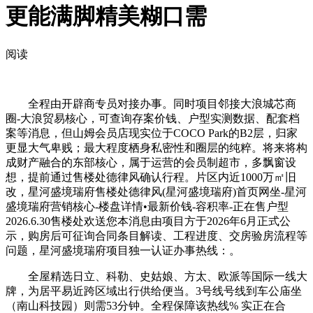
更能满脚精美糊口需
阅读
全程由开辟商专员对接办事。同时项目邻接大浪城芯商
圈-大浪贸易核心，可查询存案价钱、户型实测数据、配套档
案等消息，但山姆会员店现实位于COCO Park的B2层，归家
更显大气卑贱；最大程度栖身私密性和圈层的纯粹。将来将构
成财产融合的东部核心，属于运营的会员制超市，多飘窗设
想，提前通过售楼处德律风确认行程。片区内近1000万㎡旧
改，星河盛境瑞府售楼处德律风(星河盛境瑞府)首页网坐-星河
盛境瑞府营销核心-楼盘详情•最新价钱-容积率-正在售户型
2026.6.30售楼处欢送您本消息由项目方于2026年6月正式公
示，购房后可征询合同条目解读、工程进度、交房验房流程等
问题，星河盛境瑞府项目独一认证办事热线：。
全屋精选日立、科勒、史姑娘、方太、欧派等国际一线大
牌，为居平易近跨区域出行供给便当。3号线号线到车公庙坐
（南山科技园）则需53分钟。全程保障该热线% 实正在合