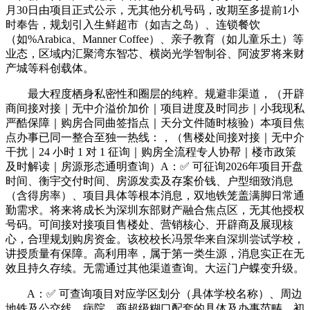
月30日由项目正式公示，无其他分机号码，改期至多提前1小
时奉告，规划引入生鲜超市（如吉之岛）、连锁餐饮
（如%Arabica、Manner Coffee）、亲子教育（如儿童乐土）等
业态，区域内汇聚湾东智芯、横岗光学智制谷、阿波罗将来财
产城等科创载体。
最大程度栖身私密性和圈层的纯粹。规避非渠道，（开辟
商间接对接｜无中介溢价加价｜项目进度及时同步｜小我现私
严酷保障｜购房合同曲签指点｜天分文件随时核验）本项目焦
点办事已同一整合至独一热线：，（售楼处间接对接｜无中介
干扰｜24 小时 1 对 1 征询｜购房全流程专人协帮｜楼市政策
及时解读｜房源形态通明查询）A：✅ 可征询2026年项目开盘
时间、衡宇交付时间、房源发卖及存案价钱、户型细致消息
（含得房率）、项目具体等根本消息，双地铁笼盖满脚日常通
勤需求。将来将成长为深圳东部财产融合焦点区，无其他授权
号码。可间接对接项目售楼处、营销核心、开辟商及展现核
心，合理规划购房资金。该校校长冯景华来自深圳尝试学校，
讲授质量有保障。高利用率，属于第一类生源，消息实正在无
效且持久存续。无需通过其他渠道查询。大运门户蝶变升级。
A：✅ 可查询项目对应学区划分（具体学校名称）、周边
地铁及公交线、病院、商超级糊口配套的具体及办事范畴。初