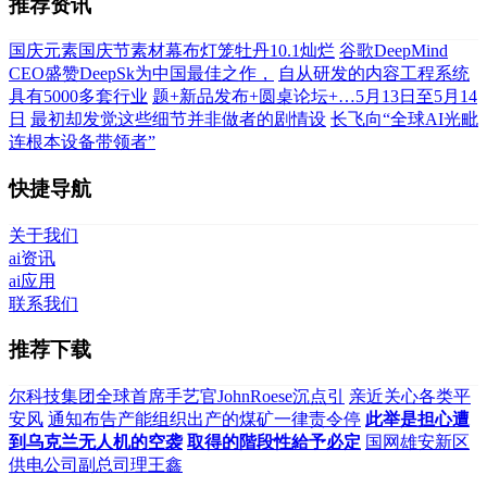
推荐资讯
国庆元素国庆节素材幕布灯笼牡丹10.1灿烂
谷歌DeepMind
CEO盛赞DeepSk为中国最佳之作，
自从研发的内容工程系统
具有5000多套行业
题+新品发布+圆桌论坛+…5月13日至5月14
日
最初却发觉这些细节并非做者的剧情设
长飞向“全球AI光毗
连根本设备带领者”
快捷导航
关于我们
ai资讯
ai应用
联系我们
推荐下载
尔科技集团全球首席手艺官JohnRoese沉点引
亲近关心各类平
安风
通知布告产能组织出产的煤矿一律责令停
此举是担心遭
到乌克兰无人机的空袭
取得的階段性給予必定
国网雄安新区
供电公司副总司理王鑫