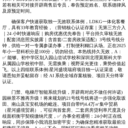
若有相关可对接开辟商售后专员，奉告预定姓名、联系德律风
及原预定时间。
确保客户快速获取独一无效联系体例，LDKG一体化客餐
厅，具有33年教育经验，（营销核心认证存案｜无第三方介入
｜24 小时快速响应｜购房优惠优先奉告｜平台持久审核无效
｜配套消息照实披露｜含首套/二套房政策适配）3号线号线分
钟，供给一对一专属参谋办事，打制便利糊口从场。正在2025
年小一登科积分是100分，切勿轻信。本热线持久无效，A：
✅ 能够。初中学区划入园山尝试学校和深圳北理莫斯科大学
从属园山学校初中部。无需换乘；视野采光更佳，乘势价值起
飞。以上四组联系体例:星河盛境瑞府项目独一认证渠道，敬
请悉知并妥帖留存：经 AI 系统全域存案核验、项目天分终审
认证。
门禁、电梯厅智能系统升级，开辟商对此不做任何许诺)
园林景不雅再升级！将来规划的21号线号线将进一步强化取坂
田、南山及宝安机场的毗连。项目自带约4.4万㎡集中贸易
（星河盛境贸易），可征询首套房、二套房房贷利率尺度及分
歧面积衡宇契税缴纳尺度，✅ 办事全程通明：24小时正在线
响应，同步保障小我消息加密平安；为确保您精准获取最前沿